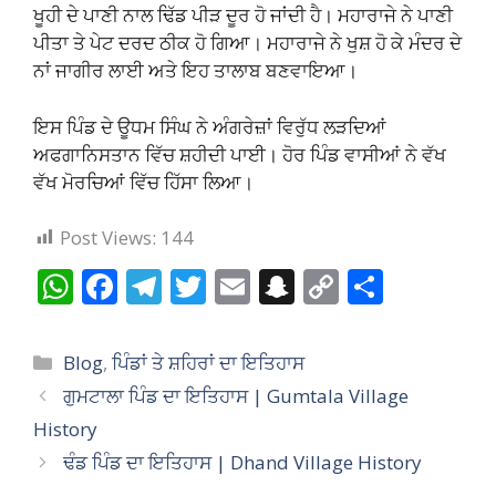
ਖੂਹੀ ਦੇ ਪਾਣੀ ਨਾਲ ਢਿੱਡ ਪੀੜ ਦੂਰ ਹੋ ਜਾਂਦੀ ਹੈ। ਮਹਾਰਾਜੇ ਨੇ ਪਾਣੀ
ਪੀਤਾ ਤੇ ਪੇਟ ਦਰਦ ਠੀਕ ਹੋ ਗਿਆ। ਮਹਾਰਾਜੇ ਨੇ ਖੁਸ਼ ਹੋ ਕੇ ਮੰਦਰ ਦੇ
ਨਾਂ ਜਾਗੀਰ ਲਾਈ ਅਤੇ ਇਹ ਤਾਲਾਬ ਬਣਵਾਇਆ।
ਇਸ ਪਿੰਡ ਦੇ ਊਧਮ ਸਿੰਘ ਨੇ ਅੰਗਰੇਜ਼ਾਂ ਵਿਰੁੱਧ ਲੜਦਿਆਂ
ਅਫਗਾਨਿਸਤਾਨ ਵਿੱਚ ਸ਼ਹੀਦੀ ਪਾਈ। ਹੋਰ ਪਿੰਡ ਵਾਸੀਆਂ ਨੇ ਵੱਖ
ਵੱਖ ਮੋਰਚਿਆਂ ਵਿੱਚ ਹਿੱਸਾ ਲਿਆ।
Post Views:
144
W
F
T
T
E
S
C
S
h
ac
el
w
m
n
o
h
at
e
e
itt
ai
a
p
ar
Categories
Blog
,
ਪਿੰਡਾਂ ਤੇ ਸ਼ਹਿਰਾਂ ਦਾ ਇਤਿਹਾਸ
s
b
gr
er
l
p
y
e
ਗੁਮਟਾਲਾ ਪਿੰਡ ਦਾ ਇਤਿਹਾਸ | Gumtala Village
A
o
a
c
Li
History
p
o
m
h
n
ਢੰਡ ਪਿੰਡ ਦਾ ਇਤਿਹਾਸ | Dhand Village History