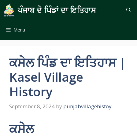
Skip
ਪੰਜਾਬ ਦੇ ਪਿੰਡਾਂ ਦਾ ਇਤਿਹਾਸ
to
content
Menu
ਕਸੇਲ ਪਿੰਡ ਦਾ ਇਤਿਹਾਸ |
Kasel Village
History
September 8, 2024
by
punjabvillagehistoy
ਕਸੇਲ