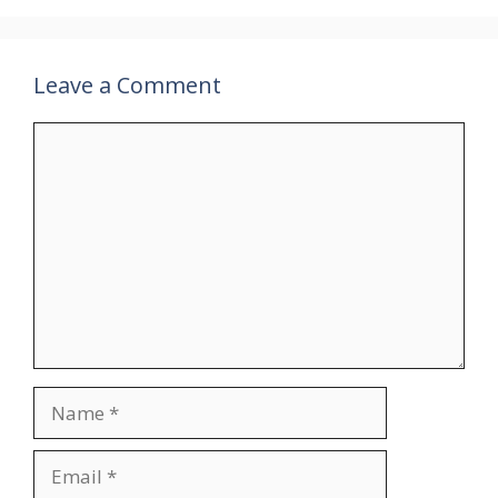
p
k
at
k
Leave a Comment
Comment
Name
Email