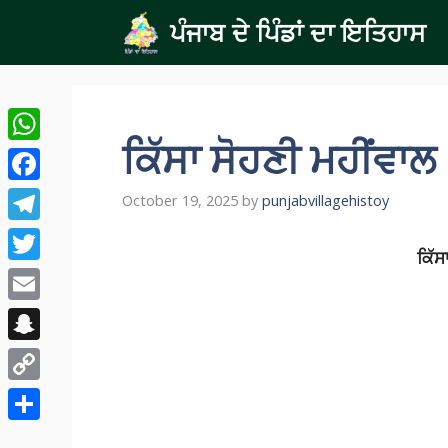
Skip
ਪੰਜਾਬ ਦੇ ਪਿੰਡਾਂ ਦਾ ਇਤਿਹਾਸ
to
content
ਕਿੱਸਾ ਸੋਹਣੀ ਮਹੀਂਵਾਲ
WhatsApp
Facebook
October 19, 2025
by
punjabvillagehistoy
Telegram
ਕਿੱਸ
Twitter
Email
Snapchat
Copy
Link
Share