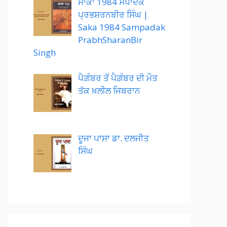
ਸਾਕਾ 1984 ਸੰਪਾਦਕ
ਪ੍ਰਭਸ਼ਰਨਬੀਰ ਸਿੰਘ |
Saka 1984 Sampadak
PrabhSharanBir
Singh
ਪੈਗ਼ੰਬਰ ਤੋਂ ਪੈਗ਼ੰਬਰ ਦੀ ਮੌਤ
ਤੱਕ ਖ਼ਲੀਲ ਜਿਬਰਾਨ
ਦੂਜਾ ਪਾਸਾ ਡਾ. ਦਲਜੀਤ
ਸਿੰਘ