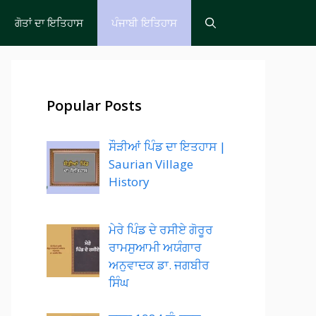
ਗੋਤਾਂ ਦਾ ਇਤਿਹਾਸ
ਪੰਜਾਬੀ ਇਤਿਹਾਸ
Popular Posts
ਸੌੜੀਆਂ ਪਿੰਡ ਦਾ ਇਤਹਾਸ |
Saurian Village
History
ਮੇਰੇ ਪਿੰਡ ਦੇ ਰਸੀਏ ਗੋਰੂਰ
ਰਾਮਸੁਆਮੀ ਅਯੰਗਾਰ
ਅਨੁਵਾਦਕ ਡਾ. ਜਗਬੀਰ
ਸਿੰਘ