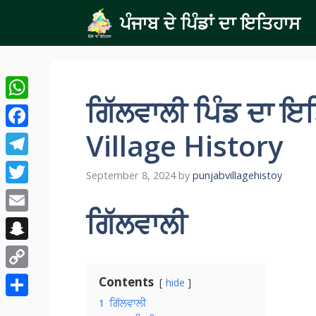
Skip
ਪੰਜਾਬ ਦੇ ਪਿੰਡਾਂ ਦਾ ਇਤਿਹਾਸ
to
content
ਗਿੱਲਵਾਲੀ ਪਿੰਡ ਦਾ ਇ
WhatsApp
Village History
Facebook
Telegram
September 8, 2024
by
punjabvillagehistoy
Twitter
ਗਿੱਲਵਾਲੀ
Email
Snapchat
Copy
Contents
hide
Link
1
ਗਿੱਲਵਾਲੀ
Share