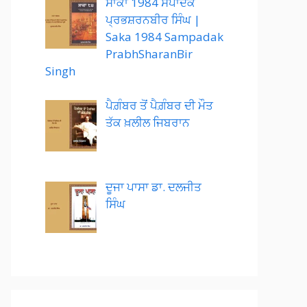
ਸਾਕਾ 1984 ਸੰਪਾਦਕ
ਪ੍ਰਭਸ਼ਰਨਬੀਰ ਸਿੰਘ |
Saka 1984 Sampadak
PrabhSharanBir
Singh
ਪੈਗ਼ੰਬਰ ਤੋਂ ਪੈਗ਼ੰਬਰ ਦੀ ਮੌਤ
ਤੱਕ ਖ਼ਲੀਲ ਜਿਬਰਾਨ
ਦੂਜਾ ਪਾਸਾ ਡਾ. ਦਲਜੀਤ
ਸਿੰਘ