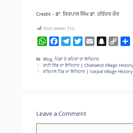
Credit – ਡਾ. ਕਿਰਪਾਲ ਸਿੰਘ ਡਾ. ਹਰਿੰਦਰ ਕੌਰ
Post Views:
113
W
F
T
T
E
S
C
h
ac
el
w
m
n
o
at
e
e
itt
ai
a
p
Categories
Blog
,
ਪਿੰਡਾਂ ਤੇ ਸ਼ਹਿਰਾਂ ਦਾ ਇਤਿਹਾਸ
ਚਾਟੀ ਵਿੰਡ ਦਾ ਇਤਿਹਾਸ | Chatiwind Village Histor
s
b
gr
er
l
p
y
ਵਰਿਪਾਲ ਪਿੰਡ ਦਾ ਇਤਿਹਾਸ | Varpal Village History
A
o
a
c
Li
p
o
m
h
n
p
k
at
k
Leave a Comment
Comment