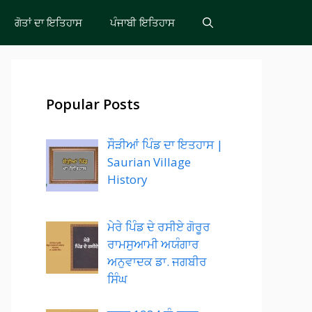
ਗੋਤਾਂ ਦਾ ਇਤਿਹਾਸ
ਪੰਜਾਬੀ ਇਤਿਹਾਸ
Popular Posts
ਸੌੜੀਆਂ ਪਿੰਡ ਦਾ ਇਤਹਾਸ |
Saurian Village
History
ਮੇਰੇ ਪਿੰਡ ਦੇ ਰਸੀਏ ਗੋਰੂਰ
ਰਾਮਸੁਆਮੀ ਅਯੰਗਾਰ
ਅਨੁਵਾਦਕ ਡਾ. ਜਗਬੀਰ
ਸਿੰਘ