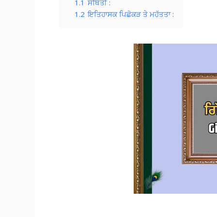
1.1
ਸਥਿਤੀ :
1.2
ਇਤਿਹਾਸਕ ਪਿਛੋਕੜ ਤੇ ਮਹੱਤਤਾ :