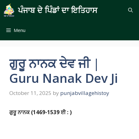
Skip
ਪੰਜਾਬ ਦੇ ਪਿੰਡਾਂ ਦਾ ਇਤਿਹਾਸ
to
content
Menu
ਗੁਰੂ ਨਾਨਕ ਦੇਵ ਜੀ |
Guru Nanak Dev Ji
October 11, 2025
by
punjabvillagehistoy
ਗੁਰੂ ਨਾਨਕ (1469-1539
ਈ
:
)