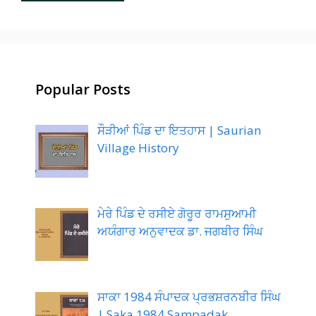
Popular Posts
ਸੌੜੀਆਂ ਪਿੰਡ ਦਾ ਇਤਹਾਸ | Saurian
Village History
ਮੇਰੇ ਪਿੰਡ ਦੇ ਰਸੀਏ ਗੋਰੂਰ ਰਾਮਸੁਆਮੀ
ਅਯੰਗਾਰ ਅਨੁਵਾਦਕ ਡਾ. ਜਗਬੀਰ ਸਿੰਘ
ਸਾਕਾ 1984 ਸੰਪਾਦਕ ਪ੍ਰਭਸ਼ਰਨਬੀਰ ਸਿੰਘ
| Saka 1984 Sampadak