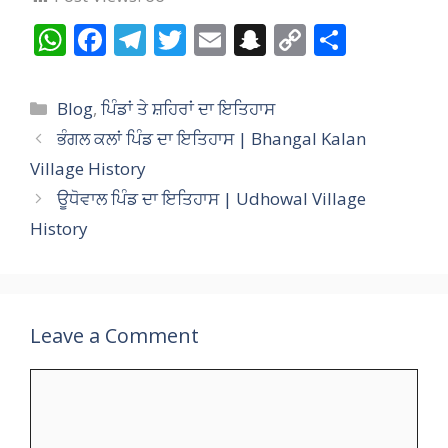
W
F
T
T
E
S
C
S
h
ac
el
w
m
n
o
h
at
e
e
itt
ai
a
p
ar
Categories
Blog
,
ਪਿੰਡਾਂ ਤੇ ਸ਼ਹਿਰਾਂ ਦਾ ਇਤਿਹਾਸ
s
b
gr
er
l
p
y
e
ਭੰਗਲ ਕਲਾਂ ਪਿੰਡ ਦਾ ਇਤਿਹਾਸ | Bhangal Kalan
A
o
a
c
Li
Village History
p
o
m
h
n
ਊਧੋਵਾਲ ਪਿੰਡ ਦਾ ਇਤਿਹਾਸ | Udhowal Village
p
k
at
k
History
Leave a Comment
Comment