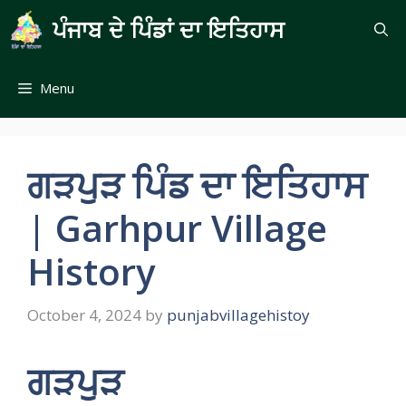
Skip
ਪੰਜਾਬ ਦੇ ਪਿੰਡਾਂ ਦਾ ਇਤਿਹਾਸ
to
content
Menu
ਗੜਪੁੜ ਪਿੰਡ ਦਾ ਇਤਿਹਾਸ
| Garhpur Village
History
October 4, 2024
by
punjabvillagehistoy
ਗੜਪੁੜ