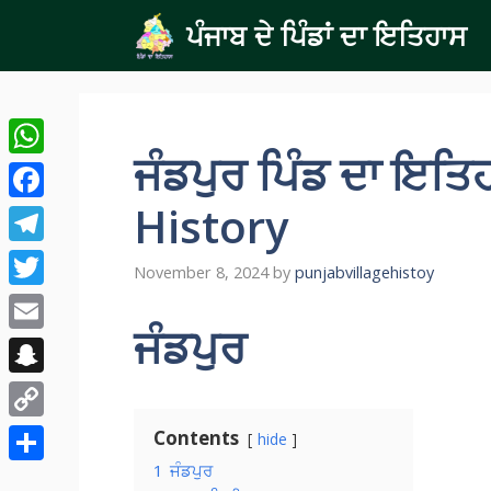
Skip
ਪੰਜਾਬ ਦੇ ਪਿੰਡਾਂ ਦਾ ਇਤਿਹਾਸ
to
content
ਜੰਡਪੁਰ ਪਿੰਡ ਦਾ ਇਤਿ
WhatsApp
History
Facebook
Telegram
November 8, 2024
by
punjabvillagehistoy
Twitter
ਜੰਡਪੁਰ
Email
Snapchat
Copy
Contents
hide
Link
1
ਜੰਡਪੁਰ
Share