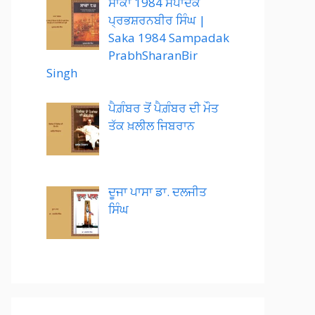
ਸਾਕਾ 1984 ਸੰਪਾਦਕ
ਪ੍ਰਭਸ਼ਰਨਬੀਰ ਸਿੰਘ |
Saka 1984 Sampadak
PrabhSharanBir
Singh
ਪੈਗ਼ੰਬਰ ਤੋਂ ਪੈਗ਼ੰਬਰ ਦੀ ਮੌਤ
ਤੱਕ ਖ਼ਲੀਲ ਜਿਬਰਾਨ
ਦੂਜਾ ਪਾਸਾ ਡਾ. ਦਲਜੀਤ
ਸਿੰਘ