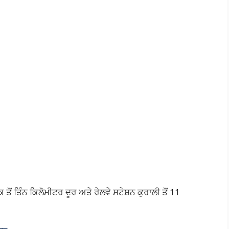
ਂ ਤਿੰਨ ਕਿਲੋਮੀਟਰ ਦੂਰ ਅਤੇ ਰੇਲਵੇ ਸਟੇਸ਼ਨ ਕੁਰਾਲੀ ਤੋਂ 11