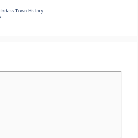
ar
aribdass Town History
e
y