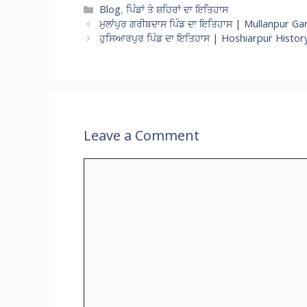
at
e
e
itt
ai
a
p
Categories
Blog
,
ਪਿੰਡਾਂ ਤੇ ਸ਼ਹਿਰਾਂ ਦਾ ਇਤਿਹਾਸ
ਮੁਲਾਂਪੁਰ ਗਰੀਬਦਾਸ ਪਿੰਡ ਦਾ ਇਤਿਹਾਸ | Mullanpur G
s
b
gr
er
l
p
y
ਹੁਸਿਆਰਪੁਰ ਪਿੰਡ ਦਾ ਇਤਿਹਾਸ | Hoshiarpur Histor
A
o
a
c
Li
p
o
m
h
n
p
k
at
k
Leave a Comment
Comment