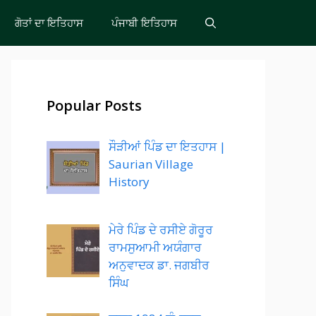
ਗੋਤਾਂ ਦਾ ਇਤਿਹਾਸ
ਪੰਜਾਬੀ ਇਤਿਹਾਸ
Popular Posts
ਸੌੜੀਆਂ ਪਿੰਡ ਦਾ ਇਤਹਾਸ |
Saurian Village
History
ਮੇਰੇ ਪਿੰਡ ਦੇ ਰਸੀਏ ਗੋਰੂਰ
ਰਾਮਸੁਆਮੀ ਅਯੰਗਾਰ
ਅਨੁਵਾਦਕ ਡਾ. ਜਗਬੀਰ
ਸਿੰਘ