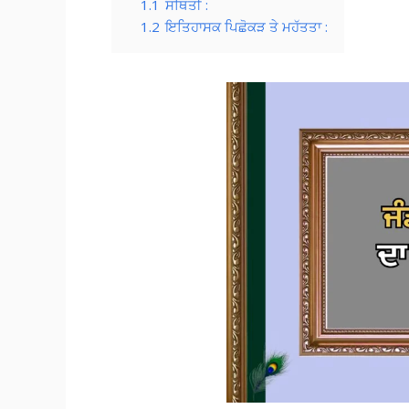
1.1
ਸਥਿਤੀ :
1.2
ਇਤਿਹਾਸਕ ਪਿਛੋਕੜ ਤੇ ਮਹੱਤਤਾ :