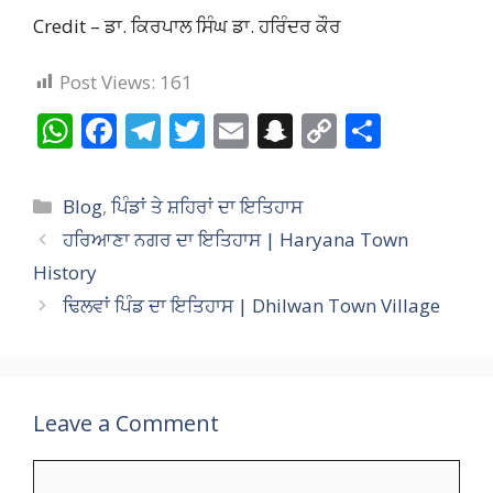
Credit – ਡਾ. ਕਿਰਪਾਲ ਸਿੰਘ ਡਾ. ਹਰਿੰਦਰ ਕੌਰ
Post Views:
161
W
F
T
T
E
S
C
S
h
ac
el
w
m
n
o
h
at
e
e
itt
ai
a
p
ar
Categories
Blog
,
ਪਿੰਡਾਂ ਤੇ ਸ਼ਹਿਰਾਂ ਦਾ ਇਤਿਹਾਸ
s
b
gr
er
l
p
y
e
ਹਰਿਆਣਾ ਨਗਰ ਦਾ ਇਤਿਹਾਸ | Haryana Town
A
o
a
c
Li
History
p
o
m
h
n
ਢਿਲਵਾਂ ਪਿੰਡ ਦਾ ਇਤਿਹਾਸ | Dhilwan Town Village
p
k
at
k
Leave a Comment
Comment