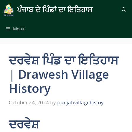
Skip
ਪੰਜਾਬ ਦੇ ਪਿੰਡਾਂ ਦਾ ਇਤਿਹਾਸ
to
content
Menu
ਦਰਵੇਸ਼ ਪਿੰਡ ਦਾ ਇਤਿਹਾਸ
| Drawesh Village
History
October 24, 2024
by
punjabvillagehistoy
ਦਰਵੇਸ਼