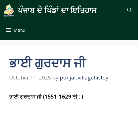
Skip
ਪੰਜਾਬ ਦੇ ਪਿੰਡਾਂ ਦਾ ਇਤਿਹਾਸ
to
content
Menu
ਭਾਈ ਗੁਰਦਾਸ ਜੀ
October 11, 2025
by
punjabvillagehistoy
ਭਾਈ ਗੁਰਦਾਸ ਜੀ
(1551-1629 ਈ : )