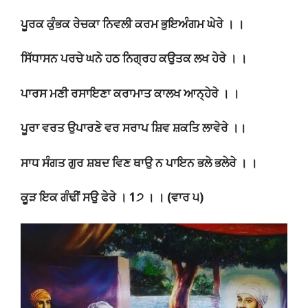
ਪੂਰਕ ਕੁੰਭਕ ਰੇਚਕਾ ਨਿਵਲੀ ਕਰਮ ਭੁਇਅੰਗਮ ਘੇਰੇ । ।
ਸਿੱਧਾਸਨ ਪਰਚੇ ਘਨੇ ਹਠ ਨਿਗ੍ਰਹ ਕਉਤਕ ਲਖ ਹੇਰੇ । ।
ਪਾਰਸ ਮਣੀ ਰਸਾਇਣਾ ਕਰਾਮਾਤ ਕਾਲਖ ਆਨ੍ਹੇਰੇ । ।
ਪੂਰਾ ਵਰਤ ਉਪਾਰਣੇ ਵਰ ਸਰਾਪ ਸ਼ਿਵ ਸ਼ਕਤਿ ਲਾਵੇਰੇ ।।
ਸਾਧ ਸੰਗਤ ਗੁਰ ਸ਼ਬਦ ਵਿਣ ਥਾਉ ਨ ਪਾਇਨ ਭਲੇ ਭਲੇਰੇ । ।
ਕੂੜ ਇਕ ਗੰਢੀਂ ਸਉ ਫੇਰੇ । 1੭ । । (ਵਾਰ ੫)