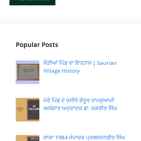
Popular Posts
ਸੌੜੀਆਂ ਪਿੰਡ ਦਾ ਇਤਹਾਸ | Saurian
Village History
ਮੇਰੇ ਪਿੰਡ ਦੇ ਰਸੀਏ ਗੋਰੂਰ ਰਾਮਸੁਆਮੀ
ਅਯੰਗਾਰ ਅਨੁਵਾਦਕ ਡਾ. ਜਗਬੀਰ ਸਿੰਘ
ਸਾਕਾ 1984 ਸੰਪਾਦਕ ਪ੍ਰਭਸ਼ਰਨਬੀਰ ਸਿੰਘ