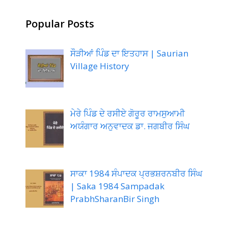
Popular Posts
ਸੌੜੀਆਂ ਪਿੰਡ ਦਾ ਇਤਹਾਸ | Saurian
Village History
ਮੇਰੇ ਪਿੰਡ ਦੇ ਰਸੀਏ ਗੋਰੂਰ ਰਾਮਸੁਆਮੀ
ਅਯੰਗਾਰ ਅਨੁਵਾਦਕ ਡਾ. ਜਗਬੀਰ ਸਿੰਘ
ਸਾਕਾ 1984 ਸੰਪਾਦਕ ਪ੍ਰਭਸ਼ਰਨਬੀਰ ਸਿੰਘ
| Saka 1984 Sampadak
PrabhSharanBir Singh