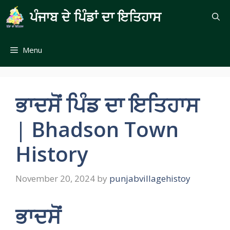
Skip
ਪੰਜਾਬ ਦੇ ਪਿੰਡਾਂ ਦਾ ਇਤਿਹਾਸ
to
content
Menu
ਭਾਦਸੋਂ ਪਿੰਡ ਦਾ ਇਤਿਹਾਸ
| Bhadson Town
History
November 20, 2024
by
punjabvillagehistoy
ਭਾਦਸੋਂ