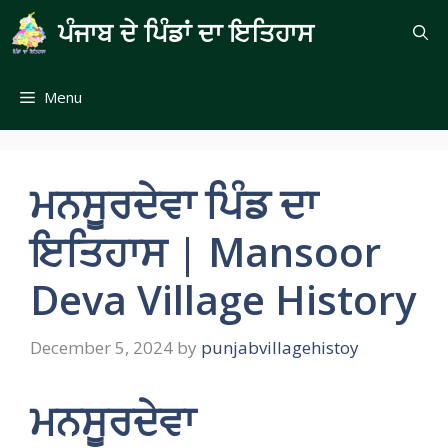
Skip
ਪੰਜਾਬ ਦੇ ਪਿੰਡਾਂ ਦਾ ਇਤਿਹਾਸ
to
content
Menu
ਮਨਸੂਰਦੇਵਾ ਪਿੰਡ ਦਾ
ਇਤਿਹਾਸ | Mansoor
Deva Village History
December 5, 2024
by
punjabvillagehistoy
ਮਨਸੂਰਦੇਵਾ