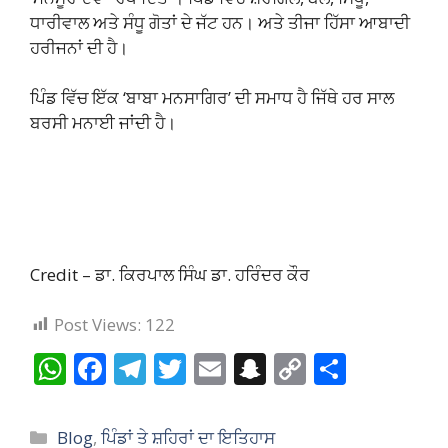
ਧਾਰੀਵਾਲ ਅਤੇ ਸੰਧੂ ਗੋਤਾਂ ਦੇ ਜੱਟ ਹਨ। ਅਤੇ ਤੀਜਾ ਹਿੱਸਾ ਆਬਾਦੀ
ਹਰੀਜਨਾਂ ਦੀ ਹੈ।
ਪਿੰਡ ਵਿੱਚ ਇੱਕ ‘ਬਾਬਾ ਮਨਸਾਗਿਰ’ ਦੀ ਸਮਾਧ ਹੈ ਜਿੱਥੇ ਹਰ ਸਾਲ
ਬਰਸੀ ਮਨਾਈ ਜਾਂਦੀ ਹੈ।
Credit – ਡਾ. ਕਿਰਪਾਲ ਸਿੰਘ ਡਾ. ਹਰਿੰਦਰ ਕੌਰ
Post Views:
122
W
F
T
T
E
S
C
S
h
ac
el
w
m
n
o
h
at
e
e
itt
ai
a
p
ar
Categories
Blog
,
ਪਿੰਡਾਂ ਤੇ ਸ਼ਹਿਰਾਂ ਦਾ ਇਤਿਹਾਸ