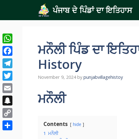
Skip
ਪੰਜਾਬ ਦੇ ਪਿੰਡਾਂ ਦਾ ਇਤਿਹਾਸ
to
content
ਮਨੌਲੀ ਪਿੰਡ ਦਾ ਇਤਿ
WhatsApp
History
Facebook
Telegram
November 9, 2024
by
punjabvillagehistoy
Twitter
ਮਨੌਲੀ
Email
Snapchat
Copy
Contents
hide
Link
1
ਮਨੌਲੀ
Share