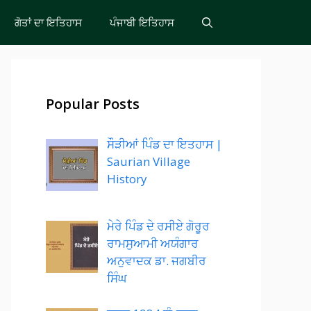
ਗੋਤਾਂ ਦਾ ਇਤਿਹਾਸ
ਪੰਜਾਬੀ ਇਤਿਹਾਸ
Popular Posts
ਸੌੜੀਆਂ ਪਿੰਡ ਦਾ ਇਤਹਾਸ |
Saurian Village
History
ਮੇਰੇ ਪਿੰਡ ਦੇ ਰਸੀਏ ਗੋਰੂਰ
ਰਾਮਸੁਆਮੀ ਅਯੰਗਾਰ
ਅਨੁਵਾਦਕ ਡਾ. ਜਗਬੀਰ
ਸਿੰਘ