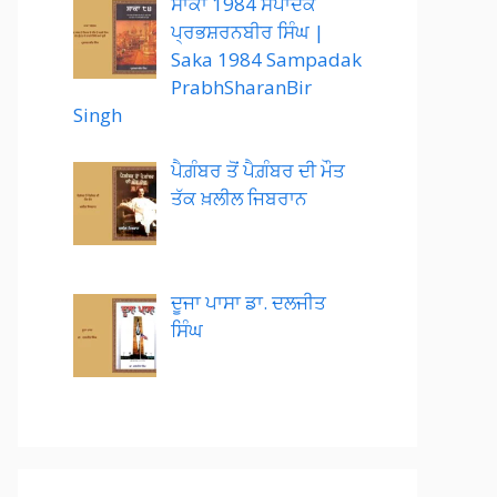
ਸਾਕਾ 1984 ਸੰਪਾਦਕ
ਪ੍ਰਭਸ਼ਰਨਬੀਰ ਸਿੰਘ |
Saka 1984 Sampadak
PrabhSharanBir
Singh
ਪੈਗ਼ੰਬਰ ਤੋਂ ਪੈਗ਼ੰਬਰ ਦੀ ਮੌਤ
ਤੱਕ ਖ਼ਲੀਲ ਜਿਬਰਾਨ
ਦੂਜਾ ਪਾਸਾ ਡਾ. ਦਲਜੀਤ
ਸਿੰਘ