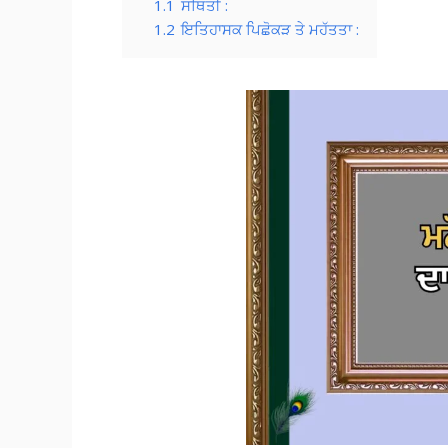
1.1
ਸਥਿਤੀ :
1.2
ਇਤਿਹਾਸਕ ਪਿਛੋਕੜ ਤੇ ਮਹੱਤਤਾ :