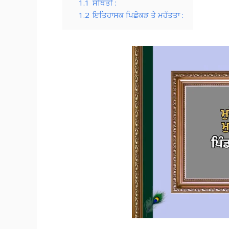
1.1
ਸਥਿਤੀ :
1.2
ਇਤਿਹਾਸਕ ਪਿਛੋਕੜ ਤੇ ਮਹੱਤਤਾ :