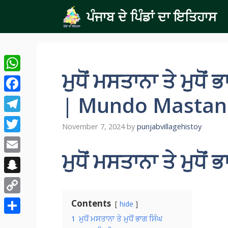
Skip
ਪੰਜਾਬ ਦੇ ਪਿੰਡਾਂ ਦਾ ਇਤਿਹਾਸ
to
content
ਮੁਧੋਂ ਮਸਤਾਨਾ ਤੇ ਮੁਧੋ
WhatsApp
| Mundo Mastana
Facebook
Telegram
November 7, 2024
by
punjabvillagehistoy
Twitter
ਮੁਧੋਂ ਮਸਤਾਨਾ ਤੇ ਮੁਧੋਂ 
Email
Snapchat
Copy
Contents
hide
Link
1
ਮੁਧੋਂ ਮਸਤਾਨਾ ਤੇ ਮੁਧੋਂ ਭਾਗ ਸਿੰਘ
Share