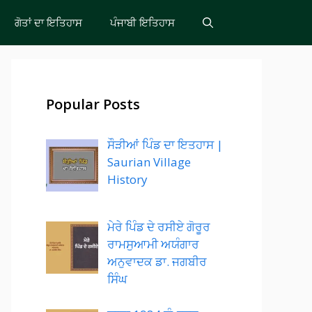
ਗੋਤਾਂ ਦਾ ਇਤਿਹਾਸ
ਪੰਜਾਬੀ ਇਤਿਹਾਸ
Popular Posts
ਸੌੜੀਆਂ ਪਿੰਡ ਦਾ ਇਤਹਾਸ |
Saurian Village
History
ਮੇਰੇ ਪਿੰਡ ਦੇ ਰਸੀਏ ਗੋਰੂਰ
ਰਾਮਸੁਆਮੀ ਅਯੰਗਾਰ
ਅਨੁਵਾਦਕ ਡਾ. ਜਗਬੀਰ
ਸਿੰਘ