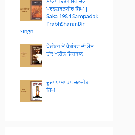
ਸਾਕਾ 1984 ਸੰਪਾਦਕ
ਪ੍ਰਭਸ਼ਰਨਬੀਰ ਸਿੰਘ |
Saka 1984 Sampadak
PrabhSharanBir
Singh
ਪੈਗ਼ੰਬਰ ਤੋਂ ਪੈਗ਼ੰਬਰ ਦੀ ਮੌਤ
ਤੱਕ ਖ਼ਲੀਲ ਜਿਬਰਾਨ
ਦੂਜਾ ਪਾਸਾ ਡਾ. ਦਲਜੀਤ
ਸਿੰਘ