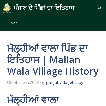
Skip
ਪੰਜਾਬ ਦੇ ਪਿੰਡਾਂ ਦਾ ਇਤਿਹਾਸ
to
content
Menu
ਮੱਲ੍ਹੀਆਂ ਵਾਲਾ ਪਿੰਡ ਦਾ
ਇਤਿਹਾਸ | Mallan
Wala Village History
October 25, 2024
by
punjabvillagehistoy
ਮੱਲ੍ਹੀਆਂ ਵਾਲਾ