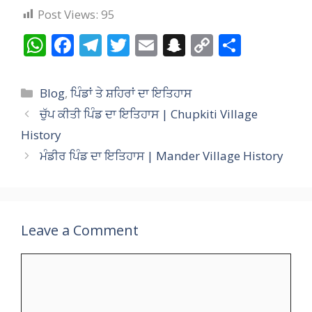
Post Views:
95
W
F
T
T
E
S
C
S
h
ac
el
w
m
n
o
h
at
e
e
itt
ai
a
p
ar
Categories
Blog
,
ਪਿੰਡਾਂ ਤੇ ਸ਼ਹਿਰਾਂ ਦਾ ਇਤਿਹਾਸ
s
b
gr
er
l
p
y
e
ਚੁੱਪ ਕੀਤੀ ਪਿੰਡ ਦਾ ਇਤਿਹਾਸ | Chupkiti Village
A
o
a
c
Li
History
p
o
m
h
n
ਮੰਡੀਰ ਪਿੰਡ ਦਾ ਇਤਿਹਾਸ | Mander Village History
p
k
at
k
Leave a Comment
Comment