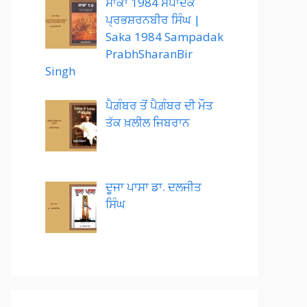
ਸਾਕਾ 1984 ਸੰਪਾਦਕ
ਪ੍ਰਭਸ਼ਰਨਬੀਰ ਸਿੰਘ |
Saka 1984 Sampadak
PrabhSharanBir
Singh
ਪੈਗ਼ੰਬਰ ਤੋਂ ਪੈਗ਼ੰਬਰ ਦੀ ਮੌਤ
ਤੱਕ ਖ਼ਲੀਲ ਜਿਬਰਾਨ
ਦੂਜਾ ਪਾਸਾ ਡਾ. ਦਲਜੀਤ
ਸਿੰਘ