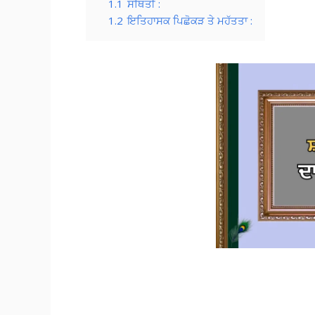
1.1
ਸਥਿਤੀ :
1.2
ਇਤਿਹਾਸਕ ਪਿਛੋਕੜ ਤੇ ਮਹੱਤਤਾ :