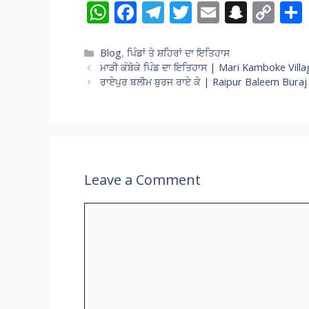
W
F
T
T
E
S
C
h
ac
el
w
m
n
o
at
e
e
itt
ai
a
p
Categories
Blog
,
ਪਿੰਡਾਂ ਤੇ ਸ਼ਹਿਰਾਂ ਦਾ ਇਤਿਹਾਸ
ਮਾੜੀ ਕੰਬੋਕੇ ਪਿੰਡ ਦਾ ਇਤਿਹਾਸ | Mari Kamboke Vill
s
b
gr
er
l
p
y
ਰਾਏਪੁਰ ਬਲੀਮ ਬੁਰਜ ਰਾਏ ਕੇ | Raipur Baleem Buraj
A
o
a
c
Li
p
o
m
h
n
p
k
at
k
Leave a Comment
Comment