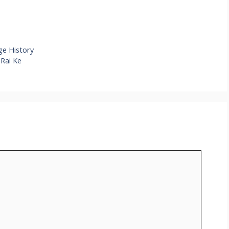
S
h
ar
age History
e
 Rai Ke