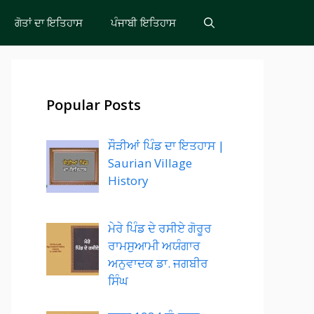
ਗੋਤਾਂ ਦਾ ਇਤਿਹਾਸ
ਪੰਜਾਬੀ ਇਤਿਹਾਸ
Popular Posts
ਸੌੜੀਆਂ ਪਿੰਡ ਦਾ ਇਤਹਾਸ |
Saurian Village
History
ਮੇਰੇ ਪਿੰਡ ਦੇ ਰਸੀਏ ਗੋਰੂਰ
ਰਾਮਸੁਆਮੀ ਅਯੰਗਾਰ
ਅਨੁਵਾਦਕ ਡਾ. ਜਗਬੀਰ
ਸਿੰਘ