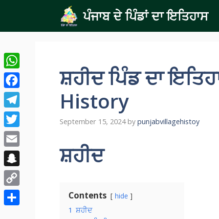
Skip
ਪੰਜਾਬ ਦੇ ਪਿੰਡਾਂ ਦਾ ਇਤਿਹਾਸ
to
content
ਸ਼ਹੀਦ ਪਿੰਡ ਦਾ ਇਤਿਹ
WhatsApp
History
Facebook
Telegram
September 15, 2024
by
punjabvillagehistoy
Twitter
ਸ਼ਹੀਦ
Email
Snapchat
Copy
Contents
hide
Link
1
ਸ਼ਹੀਦ
Share