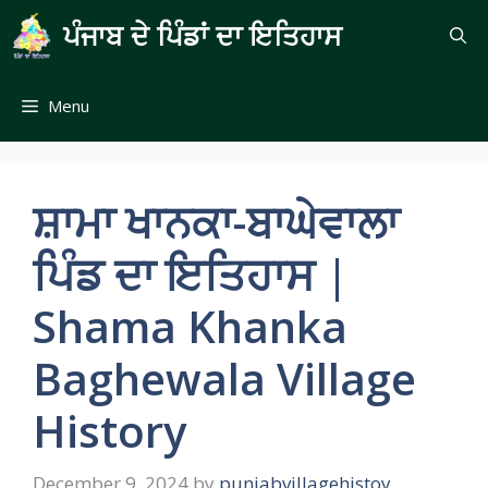
Skip
ਪੰਜਾਬ ਦੇ ਪਿੰਡਾਂ ਦਾ ਇਤਿਹਾਸ
to
content
Menu
ਸ਼ਾਮਾ ਖਾਨਕਾ-ਬਾਘੇਵਾਲਾ
ਪਿੰਡ ਦਾ ਇਤਿਹਾਸ |
Shama Khanka
Baghewala Village
History
December 9, 2024
by
punjabvillagehistoy