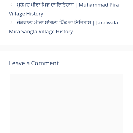
s
b
gr
er
l
p
y
e
ਮੁਹੰਮਦ ਪੀਰਾ ਪਿੰਡ ਦਾ ਇਤਿਹਾਸ | Muhammad Pira
A
o
a
c
Li
Village History
p
o
m
h
n
ਜੰਡਵਾਲਾ ਮੀਰਾ ਸਾਂਗਲਾ ਪਿੰਡ ਦਾ ਇਤਿਹਾਸ | Jandwala
p
k
at
k
Mira Sangla Village History
Leave a Comment
Comment