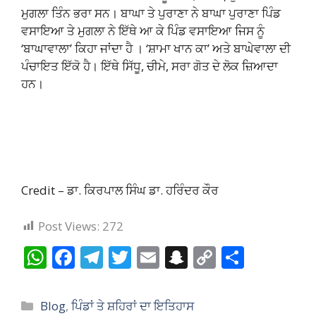
ਮੁਗਲਾ ਤਿੰਨ ਭਰਾ ਸਨ। ਬਾਘਾ ਤੇ ਪੁਰਾਣਾ ਨੇ ਬਾਘਾ ਪੁਰਾਣਾ ਪਿੰਡ
ਵਸਾਇਆ ਤੇ ਮੁਗਲਾ ਨੇ ਇੱਥੇ ਆ ਕੇ ਪਿੰਡ ਵਸਾਇਆ ਜਿਸ ਨੂੰ
‘ਬਾਘਾਵਾਲਾ’ ਕਿਹਾ ਜਾਂਦਾ ਹੈ । ‘ਸ਼ਾਮਾ ਖਾਨ ਕਾ’ ਅਤੇ ਬਾਘੇਵਾਲਾ ਦੀ
ਪੰਚਾਇਤ ਇੱਕੋ ਹੈ। ਇੱਥੇ ਸਿੱਧੂ, ਚੀਮੇ, ਸਰਾ ਗੋਤ ਦੇ ਲੋਕ ਜ਼ਿਆਦਾ
ਹਨ।
Credit – ਡਾ. ਕਿਰਪਾਲ ਸਿੰਘ ਡਾ. ਹਰਿੰਦਰ ਕੌਰ
Post Views:
272
W
F
T
T
E
S
C
S
h
ac
el
w
m
n
o
h
at
e
e
itt
ai
a
p
ar
Categories
Blog
,
ਪਿੰਡਾਂ ਤੇ ਸ਼ਹਿਰਾਂ ਦਾ ਇਤਿਹਾਸ