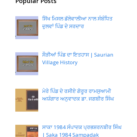
Popular Posts
ਸਿੱਖ ਮਿਸਲ ਡੱਲੇਵਾਲੀਆ ਨਾਲ ਸੰਬੰਧਿਤ
ਦੁਲਵਾਂ ਪਿੰਡ ਦੇ ਸਰਦਾਰ
ਸੌੜੀਆਂ ਪਿੰਡ ਦਾ ਇਤਹਾਸ | Saurian
Village History
ਮੇਰੇ ਪਿੰਡ ਦੇ ਰਸੀਏ ਗੋਰੂਰ ਰਾਮਸੁਆਮੀ
ਅਯੰਗਾਰ ਅਨੁਵਾਦਕ ਡਾ. ਜਗਬੀਰ ਸਿੰਘ
ਸਾਕਾ 1984 ਸੰਪਾਦਕ ਪ੍ਰਭਸ਼ਰਨਬੀਰ ਸਿੰਘ
| Saka 1984 Sampadak