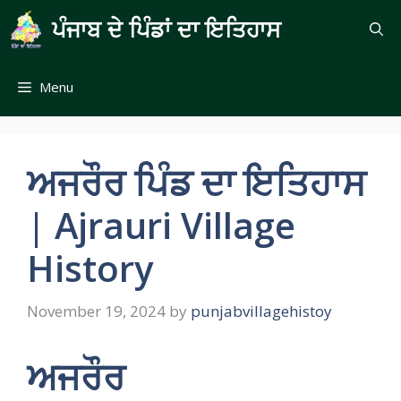
Skip
ਪੰਜਾਬ ਦੇ ਪਿੰਡਾਂ ਦਾ ਇਤਿਹਾਸ
to
content
Menu
ਅਜਰੌਰ ਪਿੰਡ ਦਾ ਇਤਿਹਾਸ
| Ajrauri Village
History
November 19, 2024
by
punjabvillagehistoy
ਅਜਰੌਰ