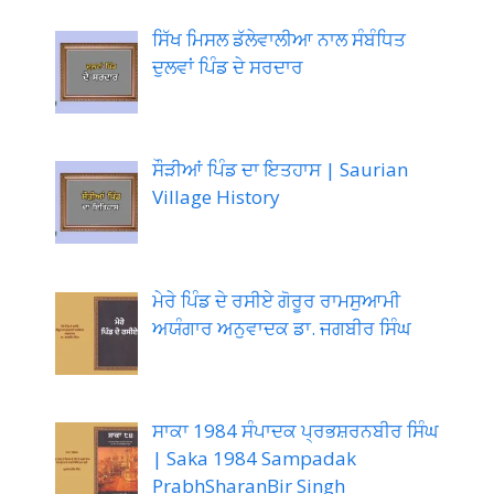
ਸਿੱਖ ਮਿਸਲ ਡੱਲੇਵਾਲੀਆ ਨਾਲ ਸੰਬੰਧਿਤ
ਦੁਲਵਾਂ ਪਿੰਡ ਦੇ ਸਰਦਾਰ
ਸੌੜੀਆਂ ਪਿੰਡ ਦਾ ਇਤਹਾਸ | Saurian
Village History
ਮੇਰੇ ਪਿੰਡ ਦੇ ਰਸੀਏ ਗੋਰੂਰ ਰਾਮਸੁਆਮੀ
ਅਯੰਗਾਰ ਅਨੁਵਾਦਕ ਡਾ. ਜਗਬੀਰ ਸਿੰਘ
ਸਾਕਾ 1984 ਸੰਪਾਦਕ ਪ੍ਰਭਸ਼ਰਨਬੀਰ ਸਿੰਘ
| Saka 1984 Sampadak
PrabhSharanBir Singh