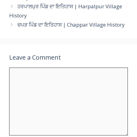
s
b
gr
er
l
p
y
e
ਹਰਪਾਲਪੁਰ ਪਿੰਡ ਦਾ ਇਤਿਹਾਸ | Harpalpur Village
A
o
a
c
Li
History
p
o
m
h
n
ਚਪੜ ਪਿੰਡ ਦਾ ਇਤਿਹਾਸ | Chappar Village History
p
k
at
k
Leave a Comment
Comment