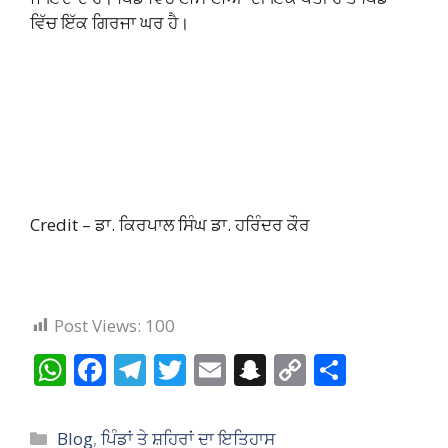
ਵਿੱਚ ਇੱਕ ਗਿਰਜਾ ਘਰ ਹੈ।
Credit – ਡਾ. ਕਿਰਪਾਲ ਸਿੰਘ ਡਾ. ਹਰਿੰਦਰ ਕੌਰ
Post Views:
100
W
F
T
T
E
S
C
S
h
ac
el
w
m
n
o
h
at
e
e
itt
ai
a
p
ar
Categories
Blog
,
ਪਿੰਡਾਂ ਤੇ ਸ਼ਹਿਰਾਂ ਦਾ ਇਤਿਹਾਸ