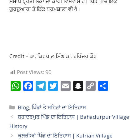
ਸਮਾਧ ਪ੍ਰਤੀ ਲੋਕਾਂ ਦਾ ਕਾਫੀ ਵਿਸ਼ਵਾਸ ਹੈ। ਪਿੰਡ ਵਿੱਚ ਇੱਕ
ਗੁਰਦੁਆਰਾ ਤੇ ਇੱਕ ਧਰਮਸ਼ਾਲਾ ਵੀ वै।
Credit – ਡਾ. ਕਿਰਪਾਲ ਸਿੰਘ ਡਾ. ਹਰਿੰਦਰ ਕੌਰ
Post Views:
90
W
F
T
T
E
S
C
S
h
ac
el
w
m
n
o
h
at
e
e
itt
ai
a
p
ar
Categories
Blog
,
ਪਿੰਡਾਂ ਤੇ ਸ਼ਹਿਰਾਂ ਦਾ ਇਤਿਹਾਸ
s
b
gr
er
l
p
y
e
ਬਹਾਦਰਪੁਰ ਪਿੰਡ ਦਾ ਇਤਿਹਾਸ | Bahadurpur Village
A
o
a
c
Li
History
p
o
m
h
n
ਕੁਲਰੀਆਂ ਪਿੰਡ ਦਾ ਇਤਿਹਾਸ | Kulrian Village