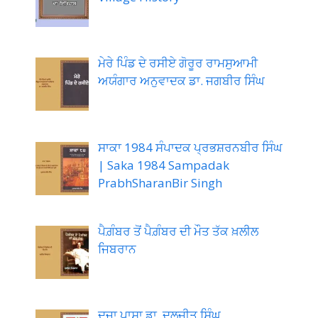
ਮੇਰੇ ਪਿੰਡ ਦੇ ਰਸੀਏ ਗੋਰੂਰ ਰਾਮਸੁਆਮੀ
ਅਯੰਗਾਰ ਅਨੁਵਾਦਕ ਡਾ. ਜਗਬੀਰ ਸਿੰਘ
ਸਾਕਾ 1984 ਸੰਪਾਦਕ ਪ੍ਰਭਸ਼ਰਨਬੀਰ ਸਿੰਘ
| Saka 1984 Sampadak
PrabhSharanBir Singh
ਪੈਗ਼ੰਬਰ ਤੋਂ ਪੈਗ਼ੰਬਰ ਦੀ ਮੌਤ ਤੱਕ ਖ਼ਲੀਲ
ਜਿਬਰਾਨ
ਦੂਜਾ ਪਾਸਾ ਡਾ. ਦਲਜੀਤ ਸਿੰਘ