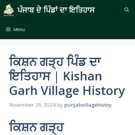
Skip
ਪੰਜਾਬ ਦੇ ਪਿੰਡਾਂ ਦਾ ਇਤਿਹਾਸ
to
content
Menu
ਕਿਸ਼ਨ ਗੜ੍ਹ ਪਿੰਡ ਦਾ
ਇਤਿਹਾਸ | Kishan
Garh Village History
November 26, 2024
by
punjabvillagehistoy
ਕਿਸ਼ਨ ਗੜ੍ਹ