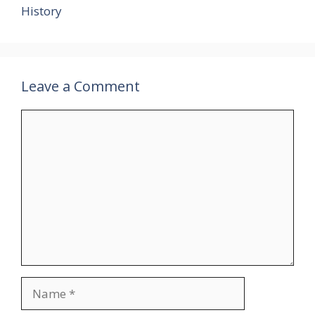
p
k
at
k
History
Leave a Comment
Comment
Name