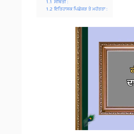
1.1
ਸਥਿਤੀ :
1.2
ਇਤਿਹਾਸਕ ਪਿਛੋਕੜ ਤੇ ਮਹੱਤਤਾ :