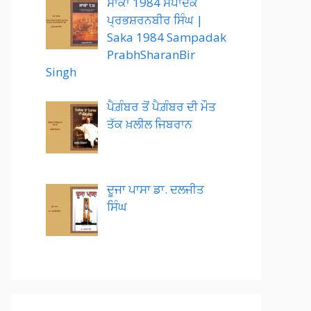
ਸਾਕਾ 1984 ਸੰਪਾਦਕ
ਪ੍ਰਭਸ਼ਰਨਬੀਰ ਸਿੰਘ |
Saka 1984 Sampadak
PrabhSharanBir
Singh
ਪੈਗ਼ੰਬਰ ਤੋਂ ਪੈਗ਼ੰਬਰ ਦੀ ਮੌਤ
ਤੱਕ ਖ਼ਲੀਲ ਜਿਬਰਾਨ
ਦੂਜਾ ਪਾਸਾ ਡਾ. ਦਲਜੀਤ
ਸਿੰਘ