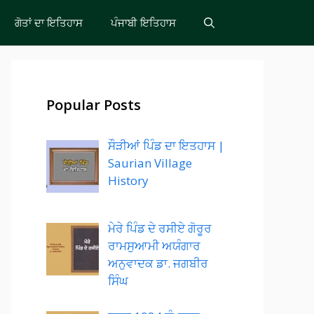
ਗੋਤਾਂ ਦਾ ਇਤਿਹਾਸ
ਪੰਜਾਬੀ ਇਤਿਹਾਸ
Popular Posts
ਸੌੜੀਆਂ ਪਿੰਡ ਦਾ ਇਤਹਾਸ |
Saurian Village
History
ਮੇਰੇ ਪਿੰਡ ਦੇ ਰਸੀਏ ਗੋਰੂਰ
ਰਾਮਸੁਆਮੀ ਅਯੰਗਾਰ
ਅਨੁਵਾਦਕ ਡਾ. ਜਗਬੀਰ
ਸਿੰਘ