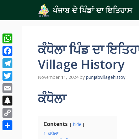
Skip
ਪੰਜਾਬ ਦੇ ਪਿੰਡਾਂ ਦਾ ਇਤਿਹਾਸ
to
content
ਕੰਧੋਲਾ ਪਿੰਡ ਦਾ ਇਤ
WhatsApp
Village History
Facebook
Telegram
November 11, 2024
by
punjabvillagehistoy
Twitter
ਕੰਧੋਲਾ
Email
Snapchat
Copy
Contents
hide
Link
1
ਕੰਧੋਲਾ
Share