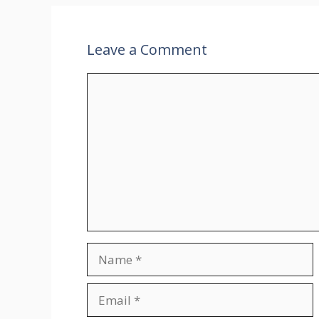
p
k
at
k
Leave a Comment
Comment
Name
Email