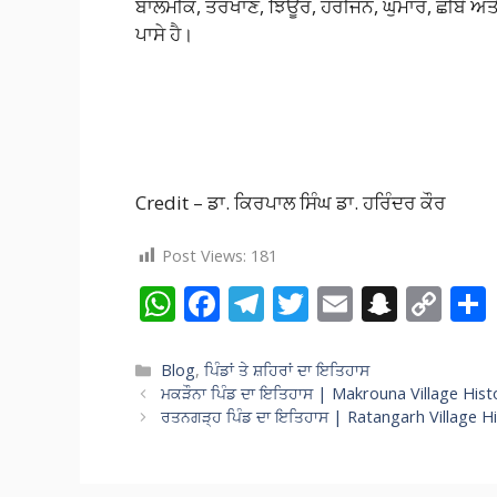
ਬਾਲਮੀਕ, ਤਰਖਾਣ, ਝਿਊਰ, ਹਰੀਜਨ, ਘੁਮਾਰ, ਛੀਂਬੇ ਅਤੇ
ਪਾਸੇ ਹੈ।
Credit – ਡਾ. ਕਿਰਪਾਲ ਸਿੰਘ ਡਾ. ਹਰਿੰਦਰ ਕੌਰ
Post Views:
181
W
F
T
T
E
S
C
h
ac
el
w
m
n
o
at
e
e
itt
ai
a
p
Categories
Blog
,
ਪਿੰਡਾਂ ਤੇ ਸ਼ਹਿਰਾਂ ਦਾ ਇਤਿਹਾਸ
ਮਕੜੌਨਾ ਪਿੰਡ ਦਾ ਇਤਿਹਾਸ | Makrouna Village Hist
s
b
gr
er
l
p
y
ਰਤਨਗੜ੍ਹ ਪਿੰਡ ਦਾ ਇਤਿਹਾਸ | Ratangarh Village H
A
o
a
c
Li
p
o
m
h
n