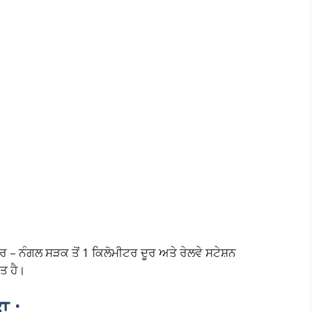
– ਨੰਗਲ ਸੜਕ ਤੋਂ 1 ਕਿਲੋਮੀਟਰ ਦੂਰ ਅਤੇ ਰੇਲਵੇ ਸਟੇਸ਼ਨ
ਿਤ ਹੈ।
ਾ :