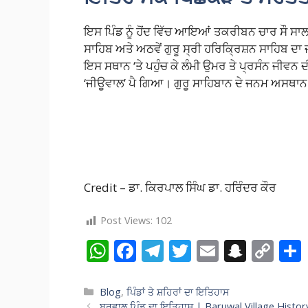
ਇਸ ਪਿੰਡ ਨੂੰ ਹੋਂਦ ਵਿੱਚ ਆਇਆਂ ਤਕਰੀਬਨ ਚਾਰ ਸੌ ਸਾਲ ਹੋ 
ਸਾਹਿਬ ਅਤੇ ਅਠਵੇਂ ਗੁਰੂ ਸ੍ਰੀ ਹਰਿਕ੍ਰਿਸ਼ਨ ਸਾਹਿਬ ਦਾ ਜ
ਇਸ ਸਥਾਨ ‘ਤੇ ਪਹੁੰਚ ਕੇ ਲੰਮੀ ਉਮਰ ਤੇ ਪ੍ਰਸੰਨ ਜੀਵਨ ਦੀ
‘ਜੀਊਵਾਲ’ ਪੈ ਗਿਆ। ਗੁਰੂ ਸਾਹਿਬਾਨ ਦੇ ਜਨਮ ਅਸਥਾਨ ਨੂ
Credit – ਡਾ. ਕਿਰਪਾਲ ਸਿੰਘ ਡਾ. ਹਰਿੰਦਰ ਕੌਰ
Post Views:
102
W
F
T
T
E
S
C
h
ac
el
w
m
n
o
at
e
e
itt
ai
a
p
Categories
Blog
,
ਪਿੰਡਾਂ ਤੇ ਸ਼ਹਿਰਾਂ ਦਾ ਇਤਿਹਾਸ
ਬਰੂਵਾਲ ਪਿੰਡ ਦਾ ਇਤਿਹਾਸ | Baruwal Village Histor