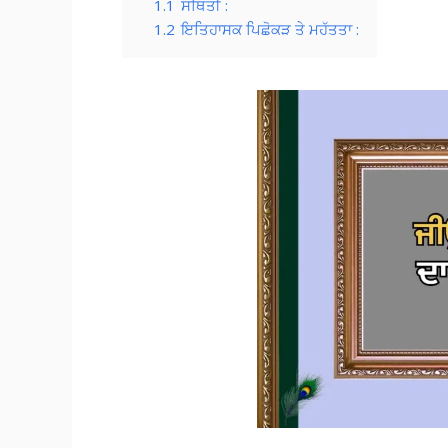
1.1
ਸਥਿਤੀ :
1.2
ਇਤਿਹਾਸਕ ਪਿਛੋਕੜ ਤੇ ਮਹੱਤਤਾ :