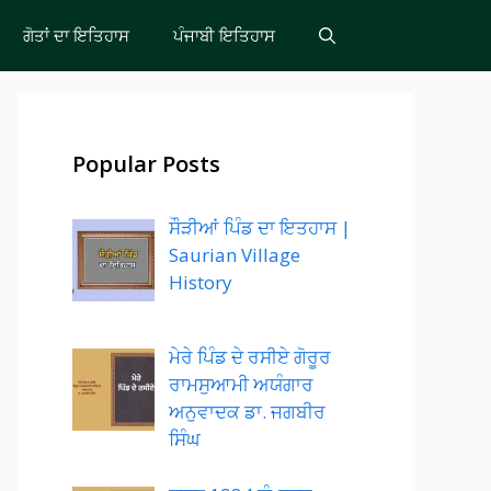
ਗੋਤਾਂ ਦਾ ਇਤਿਹਾਸ
ਪੰਜਾਬੀ ਇਤਿਹਾਸ
Popular Posts
ਸੌੜੀਆਂ ਪਿੰਡ ਦਾ ਇਤਹਾਸ |
Saurian Village
History
ਮੇਰੇ ਪਿੰਡ ਦੇ ਰਸੀਏ ਗੋਰੂਰ
ਰਾਮਸੁਆਮੀ ਅਯੰਗਾਰ
ਅਨੁਵਾਦਕ ਡਾ. ਜਗਬੀਰ
ਸਿੰਘ