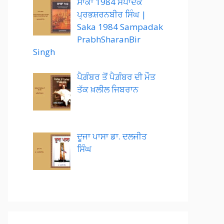
ਸਾਕਾ 1984 ਸੰਪਾਦਕ
ਪ੍ਰਭਸ਼ਰਨਬੀਰ ਸਿੰਘ |
Saka 1984 Sampadak
PrabhSharanBir
Singh
ਪੈਗ਼ੰਬਰ ਤੋਂ ਪੈਗ਼ੰਬਰ ਦੀ ਮੌਤ
ਤੱਕ ਖ਼ਲੀਲ ਜਿਬਰਾਨ
ਦੂਜਾ ਪਾਸਾ ਡਾ. ਦਲਜੀਤ
ਸਿੰਘ