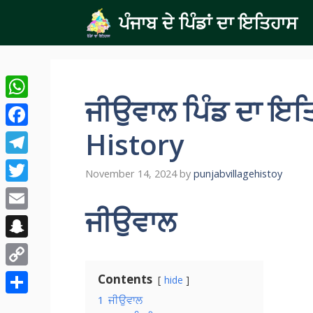
Skip
ਪੰਜਾਬ ਦੇ ਪਿੰਡਾਂ ਦਾ ਇਤਿਹਾਸ
to
content
ਜੀਉਵਾਲ ਪਿੰਡ ਦਾ ਇਤ
WhatsApp
History
Facebook
Telegram
November 14, 2024
by
punjabvillagehistoy
Twitter
ਜੀਉਵਾਲ
Email
Snapchat
Copy
Contents
hide
Link
1
ਜੀਉਵਾਲ
Share