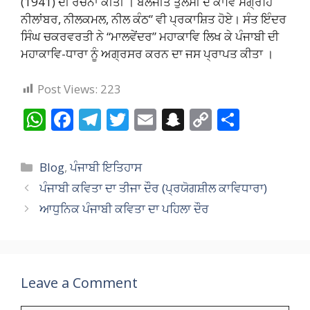
(1941) ਦੀ ਰਚਨਾ ਕੀਤੀ । ਬਲਜੀਤ ਤੁਲਸੀ ਦੇ ਕਾਵਿ ਸੰਗ੍ਰਹਿ
ਨੀਲਾਂਬਰ, ਨੀਲਕਮਲ, ਨੀਲ ਕੰਠ” ਵੀ ਪ੍ਰਕਾਸ਼ਿਤ ਹੋਏ। ਸੰਤ ਇੰਦਰ
ਸਿੰਘ ਚਕਰਵਰਤੀ ਨੇ “ਮਾਲਵੇਂਦਰ” ਮਹਾਕਾਵਿ ਲਿਖ ਕੇ ਪੰਜਾਬੀ ਦੀ
ਮਹਾਕਾਵਿ-ਧਾਰਾ ਨੂੰ ਅਗ੍ਰਸਰ ਕਰਨ ਦਾ ਜਸ ਪ੍ਰਾਪਤ ਕੀਤਾ ।
Post Views:
223
W
F
T
T
E
S
C
S
h
ac
el
w
m
n
o
h
at
e
e
itt
ai
a
p
ar
Categories
Blog
,
ਪੰਜਾਬੀ ਇਤਿਹਾਸ
s
b
gr
er
l
p
y
e
ਪੰਜਾਬੀ ਕਵਿਤਾ ਦਾ ਤੀਜਾ ਦੌਰ (ਪ੍ਰਯੋਗਸ਼ੀਲ ਕਾਵਿਧਾਰਾ)
A
o
a
c
Li
ਆਧੁਨਿਕ ਪੰਜਾਬੀ ਕਵਿਤਾ ਦਾ ਪਹਿਲਾ ਦੌਰ
p
o
m
h
n
p
k
at
k
Leave a Comment