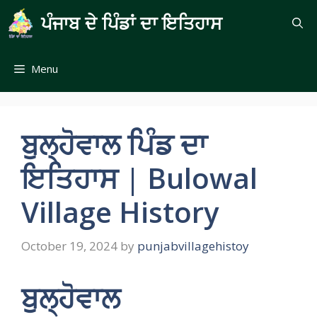
Skip
ਪੰਜਾਬ ਦੇ ਪਿੰਡਾਂ ਦਾ ਇਤਿਹਾਸ
to
content
Menu
ਬੁਲ੍ਹੋਵਾਲ ਪਿੰਡ ਦਾ
ਇਤਿਹਾਸ | Bulowal
Village History
October 19, 2024
by
punjabvillagehistoy
ਬੁਲ੍ਹੋਵਾਲ