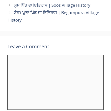
s
b
gr
er
l
p
y
e
ਸੂਸ ਪਿੰਡ ਦਾ ਇਤਿਹਾਸ | Soos Village History
A
o
a
c
Li
ਬੇਗਮਪੁਰਾ ਪਿੰਡ ਦਾ ਇਤਿਹਾਸ | Begampura Village
p
o
m
h
n
History
p
k
at
k
Leave a Comment
Comment