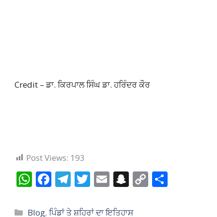
Credit – ਡਾ. ਕਿਰਪਾਲ ਸਿੰਘ ਡਾ. ਹਰਿੰਦਰ ਕੌਰ
Post Views:
193
W
F
T
T
E
S
C
S
h
ac
el
w
m
n
o
h
at
e
e
itt
ai
a
p
ar
Categories
Blog
,
ਪਿੰਡਾਂ ਤੇ ਸ਼ਹਿਰਾਂ ਦਾ ਇਤਿਹਾਸ