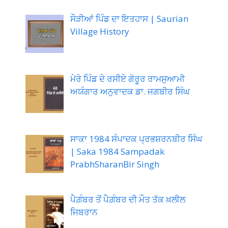
ਸੌੜੀਆਂ ਪਿੰਡ ਦਾ ਇਤਹਾਸ | Saurian
Village History
ਮੇਰੇ ਪਿੰਡ ਦੇ ਰਸੀਏ ਗੋਰੂਰ ਰਾਮਸੁਆਮੀ
ਅਯੰਗਾਰ ਅਨੁਵਾਦਕ ਡਾ. ਜਗਬੀਰ ਸਿੰਘ
ਸਾਕਾ 1984 ਸੰਪਾਦਕ ਪ੍ਰਭਸ਼ਰਨਬੀਰ ਸਿੰਘ
| Saka 1984 Sampadak
PrabhSharanBir Singh
ਪੈਗ਼ੰਬਰ ਤੋਂ ਪੈਗ਼ੰਬਰ ਦੀ ਮੌਤ ਤੱਕ ਖ਼ਲੀਲ
ਜਿਬਰਾਨ