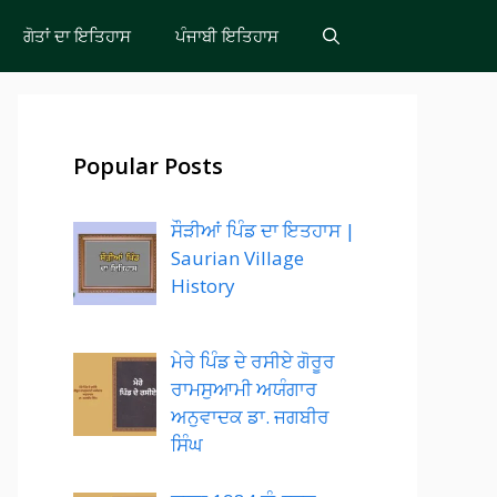
ਗੋਤਾਂ ਦਾ ਇਤਿਹਾਸ
ਪੰਜਾਬੀ ਇਤਿਹਾਸ
Popular Posts
ਸੌੜੀਆਂ ਪਿੰਡ ਦਾ ਇਤਹਾਸ |
Saurian Village
History
ਮੇਰੇ ਪਿੰਡ ਦੇ ਰਸੀਏ ਗੋਰੂਰ
ਰਾਮਸੁਆਮੀ ਅਯੰਗਾਰ
ਅਨੁਵਾਦਕ ਡਾ. ਜਗਬੀਰ
ਸਿੰਘ