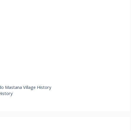
S
h
ar
Mundo Mastana Village History
e
History