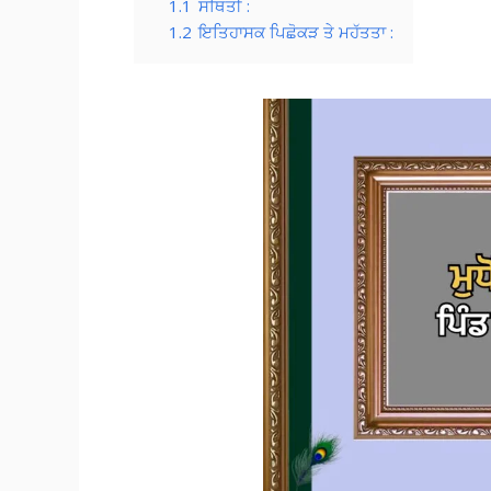
1.1
ਸਥਿਤੀ :
1.2
ਇਤਿਹਾਸਕ ਪਿਛੋਕੜ ਤੇ ਮਹੱਤਤਾ :