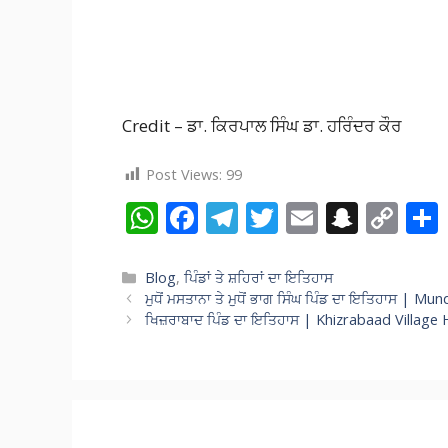
Credit – ਡਾ. ਕਿਰਪਾਲ ਸਿੰਘ ਡਾ. ਹਰਿੰਦਰ ਕੌਰ
Post Views:
99
W
F
T
T
E
S
C
h
ac
el
w
m
n
o
at
e
e
itt
ai
a
p
Categories
Blog
,
ਪਿੰਡਾਂ ਤੇ ਸ਼ਹਿਰਾਂ ਦਾ ਇਤਿਹਾਸ
ਮੁਧੋਂ ਮਸਤਾਨਾ ਤੇ ਮੁਧੋਂ ਭਾਗ ਸਿੰਘ ਪਿੰਡ ਦਾ ਇਤਿਹਾਸ | 
s
b
gr
er
l
p
y
ਖਿਜ਼ਰਾਬਾਦ ਪਿੰਡ ਦਾ ਇਤਿਹਾਸ | Khizrabaad Village 
A
o
a
c
Li
p
o
m
h
n
p
k
at
k