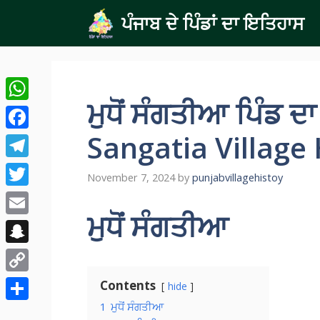
Skip
ਪੰਜਾਬ ਦੇ ਪਿੰਡਾਂ ਦਾ ਇਤਿਹਾਸ
to
content
ਮੁਧੋਂ ਸੰਗਤੀਆ ਪਿੰਡ
WhatsApp
Sangatia Village 
Facebook
Telegram
November 7, 2024
by
punjabvillagehistoy
Twitter
ਮੁਧੋਂ ਸੰਗਤੀਆ
Email
Snapchat
Copy
Contents
hide
Link
1
ਮੁਧੋਂ ਸੰਗਤੀਆ
Share