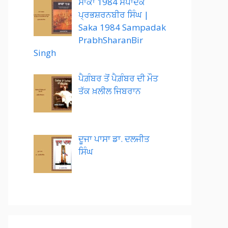
ਸਾਕਾ 1984 ਸੰਪਾਦਕ
ਪ੍ਰਭਸ਼ਰਨਬੀਰ ਸਿੰਘ |
Saka 1984 Sampadak
PrabhSharanBir
Singh
ਪੈਗ਼ੰਬਰ ਤੋਂ ਪੈਗ਼ੰਬਰ ਦੀ ਮੌਤ
ਤੱਕ ਖ਼ਲੀਲ ਜਿਬਰਾਨ
ਦੂਜਾ ਪਾਸਾ ਡਾ. ਦਲਜੀਤ
ਸਿੰਘ