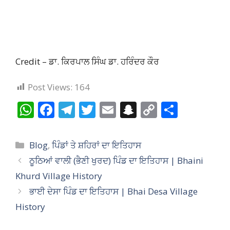
Credit – ਡਾ. ਕਿਰਪਾਲ ਸਿੰਘ ਡਾ. ਹਰਿੰਦਰ ਕੌਰ
Post Views:
164
W
F
T
T
E
S
C
S
h
ac
el
w
m
n
o
h
at
e
e
itt
ai
a
p
ar
Categories
Blog
,
ਪਿੰਡਾਂ ਤੇ ਸ਼ਹਿਰਾਂ ਦਾ ਇਤਿਹਾਸ
s
b
gr
er
l
p
y
e
ਠੂਠਿਆਂ ਵਾਲੀ (ਭੈਣੀ ਖੁਰਦ) ਪਿੰਡ ਦਾ ਇਤਿਹਾਸ | Bhaini
A
o
a
c
Li
Khurd Village History
p
o
m
h
n
ਭਾਈ ਦੇਸਾ ਪਿੰਡ ਦਾ ਇਤਿਹਾਸ | Bhai Desa Village
p
k
at
k
History