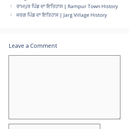
s
b
gr
er
l
p
y
e
ਰਾਮਪੁਰ ਪਿੰਡ ਦਾ ਇਤਿਹਾਸ | Rampur Town History
A
o
a
c
Li
ਜਰਗ ਪਿੰਡ ਦਾ ਇਤਿਹਾਸ | Jarg Village History
p
o
m
h
n
p
k
at
k
Leave a Comment
Comment
Name