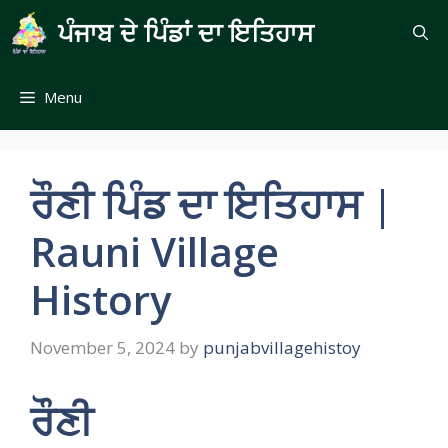
Skip
ਪੰਜਾਬ ਦੇ ਪਿੰਡਾਂ ਦਾ ਇਤਿਹਾਸ
to
content
Menu
ਰੌਣੀ ਪਿੰਡ ਦਾ ਇਤਿਹਾਸ |
Rauni Village
History
November 5, 2024
by
punjabvillagehistoy
ਰੌਣੀ