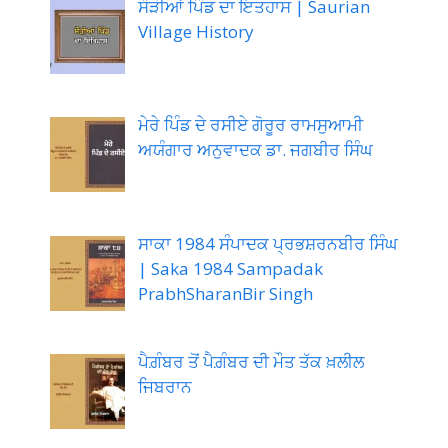
ਸੌੜੀਆਂ ਪਿੰਡ ਦਾ ਇਤਹਾਸ | Saurian
Village History
ਮੇਰੇ ਪਿੰਡ ਦੇ ਰਸੀਏ ਗੋਰੂਰ ਰਾਮਸੁਆਮੀ
ਅਯੰਗਾਰ ਅਨੁਵਾਦਕ ਡਾ. ਜਗਬੀਰ ਸਿੰਘ
ਸਾਕਾ 1984 ਸੰਪਾਦਕ ਪ੍ਰਭਸ਼ਰਨਬੀਰ ਸਿੰਘ
| Saka 1984 Sampadak
PrabhSharanBir Singh
ਪੈਗ਼ੰਬਰ ਤੋਂ ਪੈਗ਼ੰਬਰ ਦੀ ਮੌਤ ਤੱਕ ਖ਼ਲੀਲ
ਜਿਬਰਾਨ