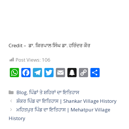
Credit – ਡਾ. ਕਿਰਪਾਲ ਸਿੰਘ ਡਾ. ਹਰਿੰਦਰ ਕੌਰ
Post Views:
106
W
F
T
T
E
S
C
S
h
ac
el
w
m
n
o
h
at
e
e
itt
ai
a
p
ar
Categories
Blog
,
ਪਿੰਡਾਂ ਤੇ ਸ਼ਹਿਰਾਂ ਦਾ ਇਤਿਹਾਸ
s
b
gr
er
l
p
y
e
ਸ਼ੰਕਰ ਪਿੰਡ ਦਾ ਇਤਿਹਾਸ | Shankar Village History
A
o
a
c
Li
ਮਹਿਤਪੁਰ ਪਿੰਡ ਦਾ ਇਤਿਹਾਸ | Mehatpur Village
p
o
m
h
n
History
p
k
at
k