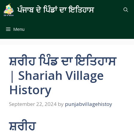
Skip
ਪੰਜਾਬ ਦੇ ਪਿੰਡਾਂ ਦਾ ਇਤਿਹਾਸ
to
content
Menu
ਸ਼ਰੀਹ ਪਿੰਡ ਦਾ ਇਤਿਹਾਸ
| Shariah Village
History
September 22, 2024
by
punjabvillagehistoy
ਸ਼ਰੀਹ