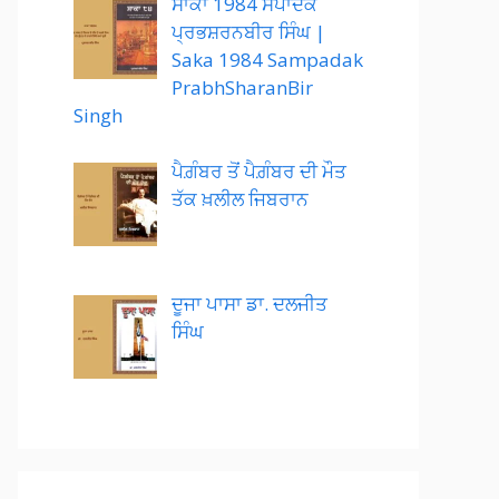
ਸਾਕਾ 1984 ਸੰਪਾਦਕ
ਪ੍ਰਭਸ਼ਰਨਬੀਰ ਸਿੰਘ |
Saka 1984 Sampadak
PrabhSharanBir
Singh
ਪੈਗ਼ੰਬਰ ਤੋਂ ਪੈਗ਼ੰਬਰ ਦੀ ਮੌਤ
ਤੱਕ ਖ਼ਲੀਲ ਜਿਬਰਾਨ
ਦੂਜਾ ਪਾਸਾ ਡਾ. ਦਲਜੀਤ
ਸਿੰਘ