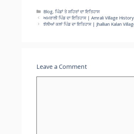
h
ac
el
w
m
n
o
at
e
e
itt
ai
a
p
Categories
Blog
,
ਪਿੰਡਾਂ ਤੇ ਸ਼ਹਿਰਾਂ ਦਾ ਇਤਿਹਾਸ
ਅਮਰਾਲੀ ਪਿੰਡ ਦਾ ਇਤਿਹਾਸ | Amrali Village History
s
b
gr
er
l
p
y
ਝੱਲੀਆਂ ਕਲਾਂ ਪਿੰਡ ਦਾ ਇਤਿਹਾਸ | Jhallian Kalan Villa
A
o
a
c
Li
p
o
m
h
n
p
k
at
k
Leave a Comment
Comment