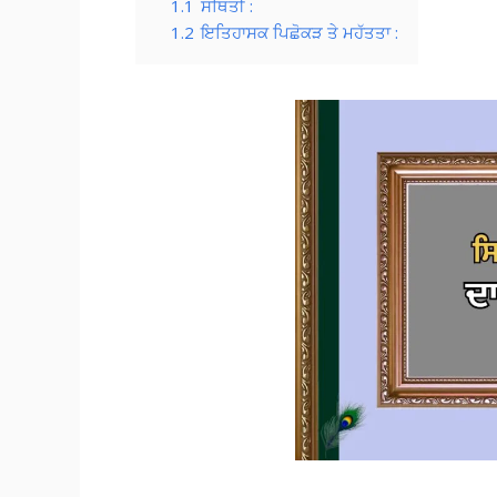
1.1
ਸਥਿਤੀ :
1.2
ਇਤਿਹਾਸਕ ਪਿਛੋਕੜ ਤੇ ਮਹੱਤਤਾ :