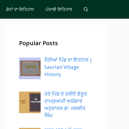
ਗੋਤਾਂ ਦਾ ਇਤਿਹਾਸ
ਪੰਜਾਬੀ ਇਤਿਹਾਸ
Popular Posts
ਸੌੜੀਆਂ ਪਿੰਡ ਦਾ ਇਤਹਾਸ |
Saurian Village
History
ਮੇਰੇ ਪਿੰਡ ਦੇ ਰਸੀਏ ਗੋਰੂਰ
ਰਾਮਸੁਆਮੀ ਅਯੰਗਾਰ
ਅਨੁਵਾਦਕ ਡਾ. ਜਗਬੀਰ
ਸਿੰਘ