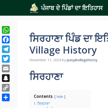
Skip
ਪੰਜਾਬ ਦੇ ਪਿੰਡਾਂ ਦਾ ਇਤਿਹਾਸ
to
content
ਸਿਰਹਾਣਾ ਪਿੰਡ ਦਾ ਇ
WhatsApp
Village History
Facebook
Telegram
November 11, 2024
by
punjabvillagehistoy
Twitter
ਸਿਰਹਾਣਾ
Email
Snapchat
Copy
Contents
hide
Link
1
ਸਿਰਹਾਣਾ
Share