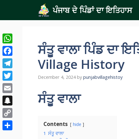
Skip
ਪੰਜਾਬ ਦੇ ਪਿੰਡਾਂ ਦਾ ਇਤਿਹਾਸ
to
content
ਸੰਤੂ ਵਾਲਾ ਪਿੰਡ ਦਾ 
WhatsApp
Village History
Facebook
Telegram
December 4, 2024
by
punjabvillagehistoy
Twitter
ਸੰਤੂ ਵਾਲਾ
Email
Snapchat
Copy
Contents
hide
Link
1
ਸੰਤੂ ਵਾਲਾ
Share