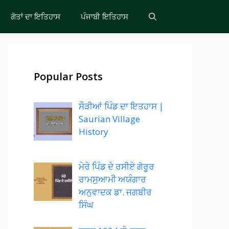
ਗੋਤਾਂ ਦਾ ਇਤਿਹਾਸ
ਪੰਜਾਬੀ ਇਤਿਹਾਸ
Popular Posts
ਸੌੜੀਆਂ ਪਿੰਡ ਦਾ ਇਤਹਾਸ |
Saurian Village
History
ਮੇਰੇ ਪਿੰਡ ਦੇ ਰਸੀਏ ਗੋਰੂਰ
ਰਾਮਸੁਆਮੀ ਅਯੰਗਾਰ
ਅਨੁਵਾਦਕ ਡਾ. ਜਗਬੀਰ
ਸਿੰਘ