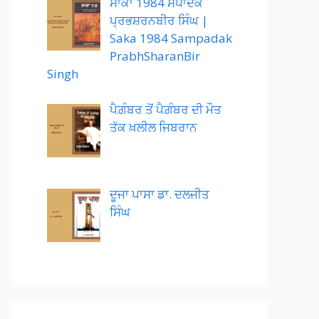
ਸਾਕਾ 1984 ਸੰਪਾਦਕ
ਪ੍ਰਭਸ਼ਰਨਬੀਰ ਸਿੰਘ |
Saka 1984 Sampadak
PrabhSharanBir
Singh
ਪੈਗ਼ੰਬਰ ਤੋਂ ਪੈਗ਼ੰਬਰ ਦੀ ਮੌਤ
ਤੱਕ ਖ਼ਲੀਲ ਜਿਬਰਾਨ
ਦੂਜਾ ਪਾਸਾ ਡਾ. ਦਲਜੀਤ
ਸਿੰਘ