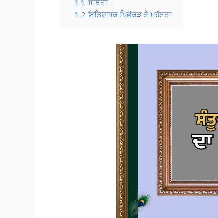
1.1
ਸਥਿਤੀ :
1.2
ਇਤਿਹਾਸਕ ਪਿਛੋਕੜ ਤੇ ਮਹੱਤਤਾ :