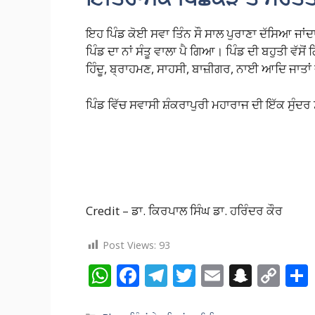
ਇਹ ਪਿੰਡ ਕੋਈ ਸਵਾ ਤਿੰਨ ਸੌ ਸਾਲ ਪੁਰਾਣਾ ਦੱਸਿਆ ਜਾਂਦਾ ਹ
ਪਿੰਡ ਦਾ ਨਾਂ ਸੰਤੂ ਵਾਲਾ ਪੈ ਗਿਆ। ਪਿੰਡ ਦੀ ਬਹੁਤੀ ਵੱਸੋਂ 
ਹਿੰਦੂ, ਬ੍ਰਾਹਮਣ, ਸਾਹਸੀ, ਬਾਜ਼ੀਗਰ, ਨਾਈ ਆਦਿ ਜਾਤਾਂ 
ਪਿੰਡ ਵਿੱਚ ਸਵਾਸੀ ਸ਼ੰਕਰਾਪੁਰੀ ਮਹਾਰਾਜ ਦੀ ਇੱਕ ਸੁੰਦਰ ਸਮ
Credit – ਡਾ. ਕਿਰਪਾਲ ਸਿੰਘ ਡਾ. ਹਰਿੰਦਰ ਕੌਰ
Post Views:
93
W
F
T
T
E
S
C
h
ac
el
w
m
n
o