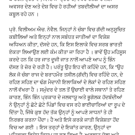
ਅਵਸਰ ਦੇਣ ਅਤੇ ਦੇਸ਼ ਵਿਚ ਹੋ ਰਹੀਆਂ ਤਬਦੀਲੀਆਂ ਦਾ ਅਸਰ
ਕਬੂਲ ਰਹੇ ਹਨ ।
ਪ੍ਰੋ. ਵਿਲੀਅਮ ਐਚ. ਨੇਵੈਲ. ਜਿਨ੍ਹਾਂ ਨੇ ਚੰਬਾ ਵਿਚ ਗੱਦੀ ਅਨੁਸੂਚਿਤ
ਕਬੀਲਿਆਂ ਅਤੇ ਇਨ੍ਹਾਂ ਨਾਲ ਸਬੰਧਤ ਜਾਤੀਆਂ ਦਾ ਵਿਸ਼ੇਸ਼
ਅਧਿਅਨ ਕੀਤਾ, ਦੱਸਦੇ ਹਨ, ਕਿ ਇਸ ਇਲਾਕੇ ਵਿਚ ਸਰਬ ਭਾਰਤੀ
ਏਕਤਾ ਲਿਆਉਣ ਲਈ ਕੰਮ ਕੀਤਾ ਜਾ ਰਿਹਾ ਹੈ । ਭਾਵੇਂ ਉਹ ਮਹਿਸੂਸ
ਕਰਦੇ ਹਨ ਕਿ ਹਰ ਜਾਤ ਦੂਜੀ ਜਾਤ ਨਾਲੋਂ ਆਪਣੇ ਆਪ ਨੂੰ ਭਿੰਨ
ਦੱਸਣ ਤੇ ਜ਼ੋਰ ਦੇ ਰਹੀ ਹੈ। ਪਰੰਤੂ ਉਹ ਇਹ ਵੀ ਕਹਿੰਦੇ ਹਨ, ਕਿ “ਉਹ
ਲੋਕ ਜੋ ਚੰਬਾ ਰਾਜ ਦੇ ਬਰਾਹਮੌਰ ਤਸੀਲ (ਗੱਦੀ) ਵਿਚ ਰਹਿੰਦੇ ਹਨ, ਦੇ
ਰਹਿਣ ਸਹਿਣ ਦਾ ਢੰਗ ਮੈਦਾਨੀ ਇਲਾਕਿਆਂ ਦੇ ਲੋਕਾਂ ਦੇ ਰਹਿਣ ਸਹਿਣ
ਨਾਲੋਂ ਵੱਖਰਾ ਹੈ । ਸਮੁੰਦਰ ਦੇ ਤਲ ਤੋਂ ਉਚਾਈ ਵਾਲੇ ਸਥਾਨਾਂ ਤੇ ਰਹਿਣ
ਕਾਰਣ, ਭਿੰਨ ਭਿੰਨ ਪ੍ਰਕਾਰ ਦੇ ਜਲਵਾਯੂ ਅਤੇ ਭੂਗੋਲਕ ਹੱਦਬੰਦੀਆਂ
ਨੇ ਉਨ੍ਹਾਂ ਨੂੰ ਛੋਟੇ ਛੋਟੇ ਪਿੰਡਾਂ ਵਿਚ ਵਸ ਰਹੇ ਭਾਈਚਾਰਿਆਂ ਦਾ ਰੂਪ ਦੇ
ਦਿੱਤਾ ਹੈ, ਜਿੱਥੇ ਕੁਝ ਹੱਦ ਤੱਕ ਉਨ੍ਹਾਂ ਨੂੰ ਆਪਣੇ ਸਾਧਨਾਂ ਤੇ ਹੀ
ਨਿਰਭਰ ਕਰਨਾ ਪੈਂਦਾ। ਹੈ ਅਤੇ ਇਸੇ ਕਰਕੇ ਜਾਤੀ ਵਿਸ਼ੇਸ਼ਤਾ ਹੋਂਦ
ਵਿਚ ਆ ਗਈ । ਇਸ ਤਰ੍ਹਾਂ ਦੇ ਇਕਾਂਤ ਕਾਰਣ, ਉਨ੍ਹਾਂ ਦਾ
ਪਹਿਰਾਵਾ ਵਿਸ਼ੇਸ਼ ਕਿਸਮ ਦਾ ਬਣ ਗਿਆ ਹੈ, ਅਰਥਾਤ ਚੋਲਾ ਅਤੇ