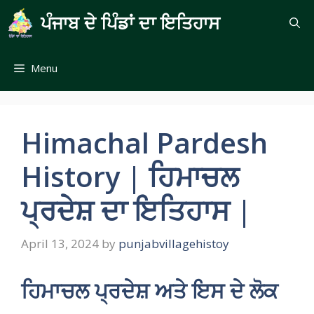
Skip
ਪੰਜਾਬ ਦੇ ਪਿੰਡਾਂ ਦਾ ਇਤਿਹਾਸ
to
content
Menu
Himachal Pardesh
History | ਹਿਮਾਚਲ
ਪ੍ਰਦੇਸ਼ ਦਾ ਇਤਿਹਾਸ |
April 13, 2024
by
punjabvillagehistoy
ਹਿਮਾਚਲ ਪ੍ਰਦੇਸ਼ ਅਤੇ ਇਸ ਦੇ ਲੋਕ