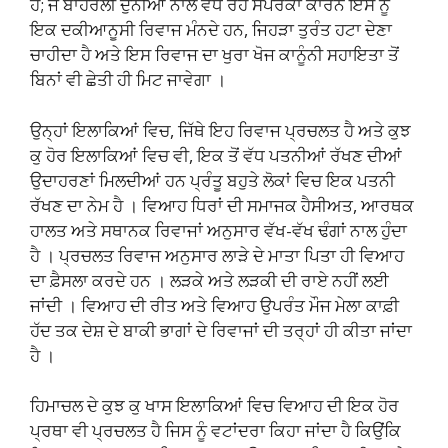
ਹੈ; ਜੋ ਬਾਹਰਲੀ ਦੁਨੀਆ ਨਾਲ ਵੱਧ ਰਹੇ ਸੰਪਰਕਾਂ ਕਾਰਨ ਇਸ ਨੂੰ
ਇਕ ਦਕੀਆਨੂਸੀ ਰਿਵਾਜ ਮੰਨਦੇ ਹਨ, ਜਿਹੜਾ ਤੁਰੰਤ ਹਟਾ ਦੇਣਾ
ਚਾਹੀਦਾ ਹੈ ਅਤੇ ਇਸ ਰਿਵਾਜ ਦਾ ਖੁਰਾ ਖੋਜ ਕਾਨੂੰਨੀ ਸਹਾਇਤਾ ਤੋਂ
ਬਿਨਾਂ ਵੀ ਛੇਤੀ ਹੀ ਮਿਟ ਜਾਵੇਗਾ ।
ਉਨ੍ਹਾਂ ਇਲਾਕਿਆਂ ਵਿਚ, ਜਿੱਥੇ ਇਹ ਰਿਵਾਜ ਪ੍ਰਚਲਤ ਹੈ ਅਤੇ ਕੁਝ
ਕੁ ਹੋਰ ਇਲਾਕਿਆਂ ਵਿਚ ਵੀ, ਇਕ ਤੋਂ ਵੱਧ ਪਤਨੀਆਂ ਰੱਖਣ ਦੀਆਂ
ਉਦਾਹਰਣਾਂ ਮਿਲਦੀਆਂ ਹਨ ਪ੍ਰੰਤੂ ਬਹੁਤੇ ਲੋਕਾਂ ਵਿਚ ਇਕ ਪਤਨੀ
ਰੱਖਣ ਦਾ ਨੇਮ ਹੈ । ਵਿਆਹ ਧਿਰਾਂ ਦੀ ਸਮਾਜਕ ਹੈਸੀਅਤ, ਆਰਥਕ
ਹਾਲਤ ਅਤੇ ਸਥਾਨਕ ਰਿਵਾਜਾਂ ਅਨੁਸਾਰ ਵੱਖ-ਵੱਖ ਢੰਗਾਂ ਨਾਲ ਹੁੰਦਾ
ਹੈ । ਪ੍ਰਚਲਤ ਰਿਵਾਜ ਅਨੁਸਾਰ ਲਾੜੇ ਦੇ ਮਾਤਾ ਪਿਤਾ ਹੀ ਵਿਆਹ
ਦਾ ਫ਼ੈਸਲਾ ਕਰਦੇ ਹਨ । ਲੜਕੇ ਅਤੇ ਲੜਕੀ ਦੀ ਰਾਏ ਨਹੀਂ ਲਈ
ਜਾਂਦੀ । ਵਿਆਹ ਦੀ ਰੀਤ ਅਤੇ ਵਿਆਹ ਉਪਰੰਤ ਮੌਜ ਮੇਲਾ ਕਾਫ਼ੀ
ਹੱਦ ਤਕ ਦੇਸ਼ ਦੇ ਬਾਕੀ ਭਾਗਾਂ ਦੇ ਰਿਵਾਜਾਂ ਦੀ ਤਰ੍ਹਾਂ ਹੀ ਕੀਤਾ ਜਾਂਦਾ
ਹੈ ।
ਹਿਮਾਚਲ ਦੇ ਕੁਝ ਕੁ ਖਾਸ ਇਲਾਕਿਆਂ ਵਿਚ ਵਿਆਹ ਦੀ ਇਕ ਹੋਰ
ਪ੍ਰਥਾ ਵੀ ਪ੍ਰਚਲਤ ਹੈ ਜਿਸ ਨੂੰ ਵਟਾਂਦਰਾ ਕਿਹਾ ਜਾਂਦਾ ਹੈ ਕਿਉਂਕਿ