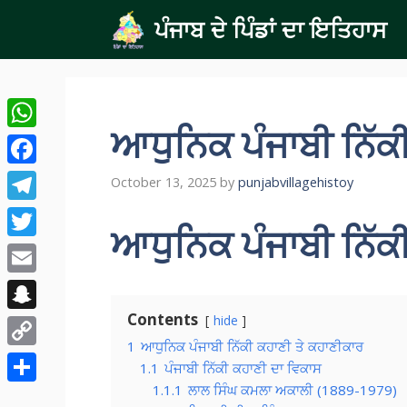
Skip
ਪੰਜਾਬ ਦੇ ਪਿੰਡਾਂ ਦਾ ਇਤਿਹਾਸ
to
content
ਆਧੁਨਿਕ ਪੰਜਾਬੀ ਨਿੱਕ
WhatsApp
Facebook
October 13, 2025
by
punjabvillagehistoy
Telegram
ਆਧੁਨਿਕ ਪੰਜਾਬੀ ਨਿੱਕ
Twitter
Email
Contents
hide
Snapchat
1
ਆਧੁਨਿਕ ਪੰਜਾਬੀ ਨਿੱਕੀ ਕਹਾਣੀ ਤੇ ਕਹਾਣੀਕਾਰ
Copy
1.1
ਪੰਜਾਬੀ ਨਿੱਕੀ ਕਹਾਣੀ ਦਾ ਵਿਕਾਸ
Link
1.1.1
ਲਾਲ ਸਿੰਘ ਕਮਲਾ ਅਕਾਲੀ (1889-1979)
Share