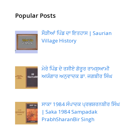
Popular Posts
ਸੌੜੀਆਂ ਪਿੰਡ ਦਾ ਇਤਹਾਸ | Saurian
Village History
ਮੇਰੇ ਪਿੰਡ ਦੇ ਰਸੀਏ ਗੋਰੂਰ ਰਾਮਸੁਆਮੀ
ਅਯੰਗਾਰ ਅਨੁਵਾਦਕ ਡਾ. ਜਗਬੀਰ ਸਿੰਘ
ਸਾਕਾ 1984 ਸੰਪਾਦਕ ਪ੍ਰਭਸ਼ਰਨਬੀਰ ਸਿੰਘ
| Saka 1984 Sampadak
PrabhSharanBir Singh