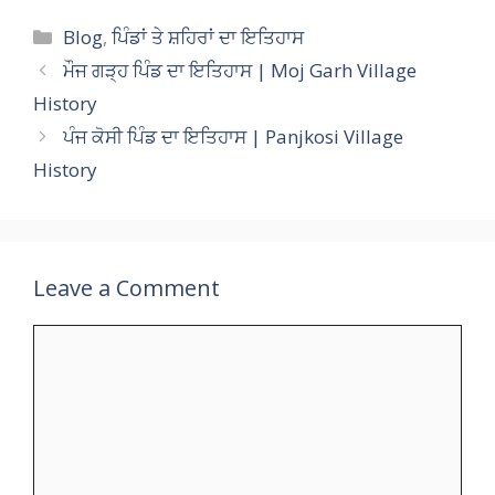
at
e
e
itt
ai
a
p
ar
Categories
Blog
,
ਪਿੰਡਾਂ ਤੇ ਸ਼ਹਿਰਾਂ ਦਾ ਇਤਿਹਾਸ
s
b
gr
er
l
p
y
e
ਮੌਜ ਗੜ੍ਹ ਪਿੰਡ ਦਾ ਇਤਿਹਾਸ | Moj Garh Village
A
o
a
c
Li
History
p
o
m
h
n
ਪੰਜ ਕੋਸੀ ਪਿੰਡ ਦਾ ਇਤਿਹਾਸ | Panjkosi Village
p
k
at
k
History
Leave a Comment
Comment