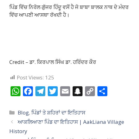
ਪਿੰਡ ਵਿੱਚ ਨਿਰੋਲ ਗੁੱਜਰ ਹਿੰਦੂ ਵਸੋਂ ਹੈ ਜੋ ਬਾਬਾ ਬਾਲਕ ਨਾਥ ਦੇ ਮੰਦਰ
ਵਿੱਚ ਆਪਣੀ ਆਸਥਾ ਰੱਖਦੀ ਹੈ।
Credit – ਡਾ. ਕਿਰਪਾਲ ਸਿੰਘ ਡਾ. ਹਰਿੰਦਰ ਕੌਰ
Post Views:
125
W
F
T
T
E
S
C
S
h
ac
el
w
m
n
o
h
at
e
e
itt
ai
a
p
ar
Categories
Blog
,
ਪਿੰਡਾਂ ਤੇ ਸ਼ਹਿਰਾਂ ਦਾ ਇਤਿਹਾਸ
s
b
gr
er
l
p
y
e
ਆਕਲਿਆਣਾ ਪਿੰਡ ਦਾ ਇਤਿਹਾਸ | AakLiana Village
A
o
a
c
Li
History