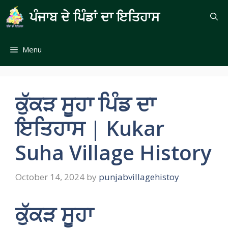
Skip
ਪੰਜਾਬ ਦੇ ਪਿੰਡਾਂ ਦਾ ਇਤਿਹਾਸ
to
content
Menu
ਕੁੱਕੜ ਸੂਹਾ ਪਿੰਡ ਦਾ
ਇਤਿਹਾਸ | Kukar
Suha Village History
October 14, 2024
by
punjabvillagehistoy
ਕੁੱਕੜ ਸੂਹਾ