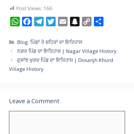
Post Views:
166
W
F
T
T
E
S
C
S
h
ac
el
w
m
n
o
h
at
e
e
itt
ai
a
p
ar
Categories
Blog
,
ਪਿੰਡਾਂ ਤੇ ਸ਼ਹਿਰਾਂ ਦਾ ਇਤਿਹਾਸ
s
b
gr
er
l
p
y
e
ਨਗਰ ਪਿੰਡ ਦਾ ਇਤਿਹਾਸ | Nagar Village History
A
o
a
c
Li
ਦੁਸਾਂਝ ਖੁਰਦ ਪਿੰਡ ਦਾ ਇਤਿਹਾਸ | Dosanjh Khurd
p
o
m
h
n
Village History
p
k
at
k
Leave a Comment
Comment