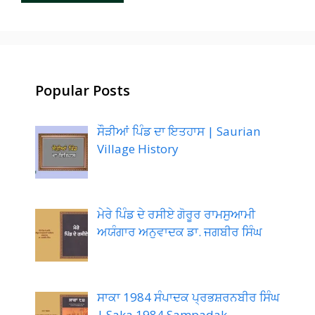
Popular Posts
ਸੌੜੀਆਂ ਪਿੰਡ ਦਾ ਇਤਹਾਸ | Saurian
Village History
ਮੇਰੇ ਪਿੰਡ ਦੇ ਰਸੀਏ ਗੋਰੂਰ ਰਾਮਸੁਆਮੀ
ਅਯੰਗਾਰ ਅਨੁਵਾਦਕ ਡਾ. ਜਗਬੀਰ ਸਿੰਘ
ਸਾਕਾ 1984 ਸੰਪਾਦਕ ਪ੍ਰਭਸ਼ਰਨਬੀਰ ਸਿੰਘ
| Saka 1984 Sampadak