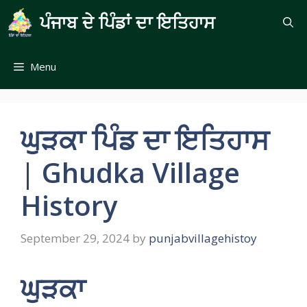
Skip
ਪੰਜਾਬ ਦੇ ਪਿੰਡਾਂ ਦਾ ਇਤਿਹਾਸ
to
content
Menu
ਘੁੜਕਾ ਪਿੰਡ ਦਾ ਇਤਿਹਾਸ
| Ghudka Village
History
September 29, 2024
by
punjabvillagehistoy
ਘੁੜਕਾ