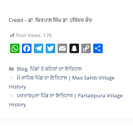
Credit – ਡਾ. ਕਿਰਪਾਲ ਸਿੰਘ ਡਾ. ਹਰਿੰਦਰ ਕੌਰ
Post Views:
176
W
F
T
T
E
S
C
S
h
ac
el
w
m
n
o
h
at
e
e
itt
ai
a
p
ar
Categories
Blog
,
ਪਿੰਡਾਂ ਤੇ ਸ਼ਹਿਰਾਂ ਦਾ ਇਤਿਹਾਸ
s
b
gr
er
l
p
y
e
ਮੌ ਸਾਹਿਬ ਪਿੰਡ ਦਾ ਇਤਿਹਾਸ | Mao Sahib Village
A
o
a
c
Li
History
p
o
m
h
n
ਪਰਤਾਬਪੁਰਾ ਪਿੰਡ ਦਾ ਇਤਿਹਾਸ | Partabpura Village
p
k
at
k
History