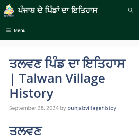
Skip
ਪੰਜਾਬ ਦੇ ਪਿੰਡਾਂ ਦਾ ਇਤਿਹਾਸ
to
content
Menu
ਤਲਵਣ ਪਿੰਡ ਦਾ ਇਤਿਹਾਸ
| Talwan Village
History
September 28, 2024
by
punjabvillagehistoy
ਤਲਵਣ