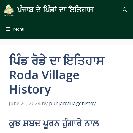
Skip
ਪੰਜਾਬ ਦੇ ਪਿੰਡਾਂ ਦਾ ਇਤਿਹਾਸ
to
content
Menu
ਪਿੰਡ ਰੋਡੇ ਦਾ ਇਤਿਹਾਸ |
Roda Village
History
June 20, 2024
by
punjabvillagehistoy
ਕੁਝ ਸ਼ਬਦ ਪੂਰਨ ਹੁੰਗਾਰੇ ਨਾਲ