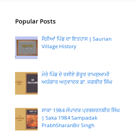
Popular Posts
ਸੌੜੀਆਂ ਪਿੰਡ ਦਾ ਇਤਹਾਸ | Saurian
Village History
ਮੇਰੇ ਪਿੰਡ ਦੇ ਰਸੀਏ ਗੋਰੂਰ ਰਾਮਸੁਆਮੀ
ਅਯੰਗਾਰ ਅਨੁਵਾਦਕ ਡਾ. ਜਗਬੀਰ ਸਿੰਘ
ਸਾਕਾ 1984 ਸੰਪਾਦਕ ਪ੍ਰਭਸ਼ਰਨਬੀਰ ਸਿੰਘ
| Saka 1984 Sampadak
PrabhSharanBir Singh