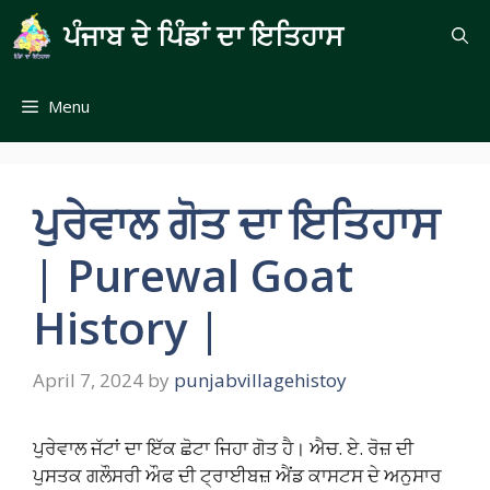
Skip
ਪੰਜਾਬ ਦੇ ਪਿੰਡਾਂ ਦਾ ਇਤਿਹਾਸ
to
content
Menu
ਪੁਰੇਵਾਲ ਗੋਤ ਦਾ ਇਤਿਹਾਸ
| Purewal Goat
History |
April 7, 2024
by
punjabvillagehistoy
ਪੁਰੇਵਾਲ ਜੱਟਾਂ ਦਾ ਇੱਕ ਛੋਟਾ ਜਿਹਾ ਗੋਤ ਹੈ। ਐਚ. ਏ. ਰੋਜ਼ ਦੀ
ਪੁਸਤਕ ਗਲੌਸਰੀ ਔਫ ਦੀ ਟ੍ਰਾਈਬਜ਼ ਐਂਡ ਕਾਸਟਸ ਦੇ ਅਨੁਸਾਰ