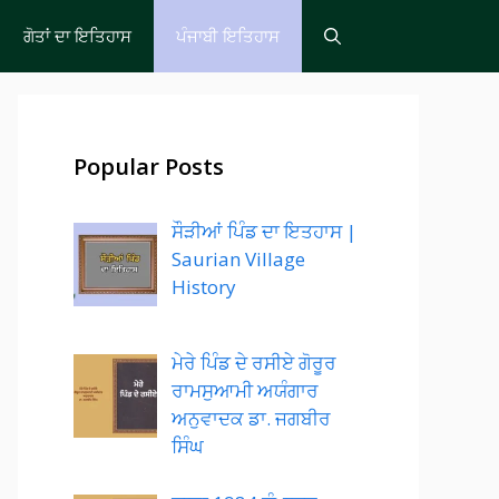
ਗੋਤਾਂ ਦਾ ਇਤਿਹਾਸ
ਪੰਜਾਬੀ ਇਤਿਹਾਸ
Popular Posts
ਸੌੜੀਆਂ ਪਿੰਡ ਦਾ ਇਤਹਾਸ |
Saurian Village
History
ਮੇਰੇ ਪਿੰਡ ਦੇ ਰਸੀਏ ਗੋਰੂਰ
ਰਾਮਸੁਆਮੀ ਅਯੰਗਾਰ
ਅਨੁਵਾਦਕ ਡਾ. ਜਗਬੀਰ
ਸਿੰਘ