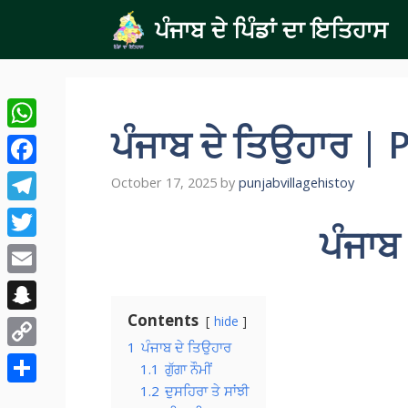
Skip
ਪੰਜਾਬ ਦੇ ਪਿੰਡਾਂ ਦਾ ਇਤਿਹਾਸ
to
content
ਪੰਜਾਬ ਦੇ ਤਿਉਹਾਰ |
WhatsApp
Facebook
October 17, 2025
by
punjabvillagehistoy
Telegram
ਪੰਜਾਬ
Twitter
Email
Contents
hide
Snapchat
1
ਪੰਜਾਬ ਦੇ ਤਿਉਹਾਰ
Copy
1.1
ਗੁੱਗਾ ਨੌਮੀਂ
Link
1.2
ਦੁਸਹਿਰਾ ਤੇ ਸਾਂਝੀ
Share