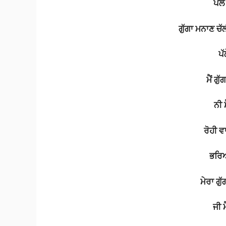
ਪੱਲੇ
ਗੁੱਗਾ
ਮਨਾਣ
ਚੱ
ਪੱ
ਮੈਂ
ਗੁੱ
ਨੀ
ਰੋਹੀ
ਵ
ਭਰ
ਮੇਰਾ
ਗੁੱ
ਜੀ
ਮ