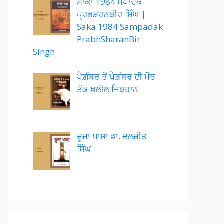
ਸਾਕਾ 1984 ਸੰਪਾਦਕ
ਪ੍ਰਭਸ਼ਰਨਬੀਰ ਸਿੰਘ |
Saka 1984 Sampadak
PrabhSharanBir
Singh
ਪੈਗ਼ੰਬਰ ਤੋਂ ਪੈਗ਼ੰਬਰ ਦੀ ਮੌਤ
ਤੱਕ ਖ਼ਲੀਲ ਜਿਬਰਾਨ
ਦੂਜਾ ਪਾਸਾ ਡਾ. ਦਲਜੀਤ
ਸਿੰਘ