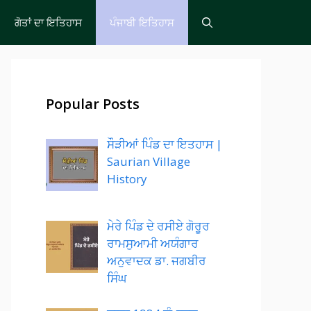
ਗੋਤਾਂ ਦਾ ਇਤਿਹਾਸ
ਪੰਜਾਬੀ ਇਤਿਹਾਸ
Popular Posts
ਸੌੜੀਆਂ ਪਿੰਡ ਦਾ ਇਤਹਾਸ |
Saurian Village
History
ਮੇਰੇ ਪਿੰਡ ਦੇ ਰਸੀਏ ਗੋਰੂਰ
ਰਾਮਸੁਆਮੀ ਅਯੰਗਾਰ
ਅਨੁਵਾਦਕ ਡਾ. ਜਗਬੀਰ
ਸਿੰਘ