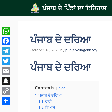
Skip
ਪੰਜਾਬ ਦੇ ਪਿੰਡਾਂ ਦਾ ਇਤਿਹਾਸ
to
content
ਪੰਜਾਬ ਦੇ ਦਰਿਆ
WhatsApp
Facebook
October 16, 2025
by
punjabvillagehistoy
Telegram
ਪੰਜਾਬ
ਦੇ
ਦਰਿਆ
Twitter
Email
Contents
hide
Snapchat
1
ਪੰਜਾਬ ਦੇ ਦਰਿਆ
Copy
1.1
ਰਾਵੀ –
Link
1.2
ਬਿਆਸ –
Share