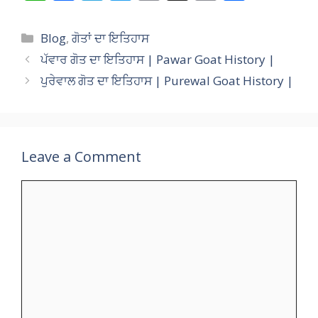
h
ac
el
w
m
n
o
h
at
e
e
itt
ai
a
p
ar
Categories
Blog
,
ਗੋਤਾਂ ਦਾ ਇਤਿਹਾਸ
s
b
gr
er
l
p
y
e
ਪੱਵਾਰ ਗੋਤ ਦਾ ਇਤਿਹਾਸ | Pawar Goat History |
A
o
a
c
Li
ਪੁਰੇਵਾਲ ਗੋਤ ਦਾ ਇਤਿਹਾਸ | Purewal Goat History |
p
o
m
h
n
p
k
at
k
Leave a Comment
Comment