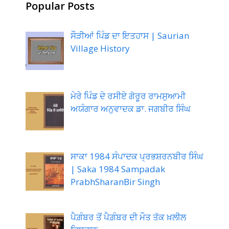
Popular Posts
ਸੌੜੀਆਂ ਪਿੰਡ ਦਾ ਇਤਹਾਸ | Saurian
Village History
ਮੇਰੇ ਪਿੰਡ ਦੇ ਰਸੀਏ ਗੋਰੂਰ ਰਾਮਸੁਆਮੀ
ਅਯੰਗਾਰ ਅਨੁਵਾਦਕ ਡਾ. ਜਗਬੀਰ ਸਿੰਘ
ਸਾਕਾ 1984 ਸੰਪਾਦਕ ਪ੍ਰਭਸ਼ਰਨਬੀਰ ਸਿੰਘ
| Saka 1984 Sampadak
PrabhSharanBir Singh
ਪੈਗ਼ੰਬਰ ਤੋਂ ਪੈਗ਼ੰਬਰ ਦੀ ਮੌਤ ਤੱਕ ਖ਼ਲੀਲ