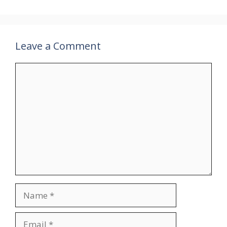
p
k
at
k
Leave a Comment
Comment
Name
Email