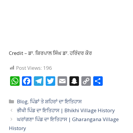
Credit – ਡਾ. ਕਿਰਪਾਲ ਸਿੰਘ ਡਾ. ਹਰਿੰਦਰ ਕੌਰ
Post Views:
196
W
F
T
T
E
S
C
S
h
ac
el
w
m
n
o
h
at
e
e
itt
ai
a
p
ar
Categories
Blog
,
ਪਿੰਡਾਂ ਤੇ ਸ਼ਹਿਰਾਂ ਦਾ ਇਤਿਹਾਸ
s
b
gr
er
l
p
y
e
ਭੀਖੀ ਪਿੰਡ ਦਾ ਇਤਿਹਾਸ | Bhikhi Village History
A
o
a
c
Li
ਘਰਾਂਗਣਾ ਪਿੰਡ ਦਾ ਇਤਿਹਾਸ | Gharangana Village
p
o
m
h
n
History