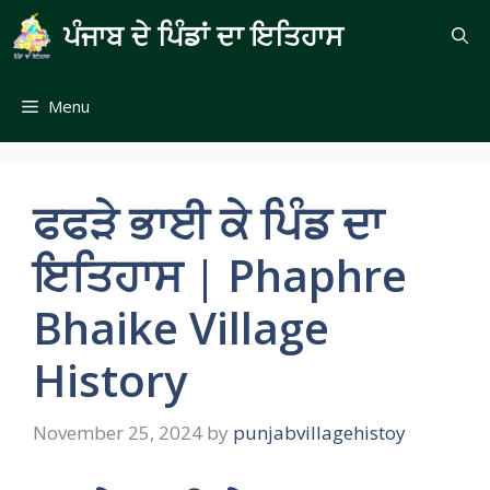
Skip
ਪੰਜਾਬ ਦੇ ਪਿੰਡਾਂ ਦਾ ਇਤਿਹਾਸ
to
content
Menu
ਫਫੜੇ ਭਾਈ ਕੇ ਪਿੰਡ ਦਾ
ਇਤਿਹਾਸ | Phaphre
Bhaike Village
History
November 25, 2024
by
punjabvillagehistoy