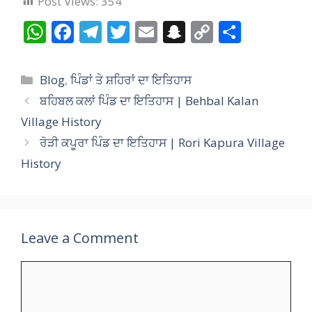
Post Views:
354
W
F
T
T
E
S
C
S
h
ac
el
w
m
n
o
h
at
e
e
itt
ai
a
p
ar
Categories
Blog
,
ਪਿੰਡਾਂ ਤੇ ਸ਼ਹਿਰਾਂ ਦਾ ਇਤਿਹਾਸ
s
b
gr
er
l
p
y
e
ਬਹਿਬਲ ਕਲਾਂ ਪਿੰਡ ਦਾ ਇਤਿਹਾਸ | Behbal Kalan
A
o
a
c
Li
Village History
p
o
m
h
n
ਰੋੜੀ ਕਪੂਰਾ ਪਿੰਡ ਦਾ ਇਤਿਹਾਸ | Rori Kapura Village
p
k
at
k
History
Leave a Comment
Comment