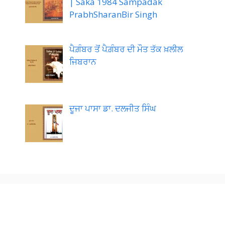
| Saka 1984 Sampadak
PrabhSharanBir Singh
ਪੈਗ਼ੰਬਰ ਤੋਂ ਪੈਗ਼ੰਬਰ ਦੀ ਮੌਤ ਤੱਕ ਖ਼ਲੀਲ
ਜਿਬਰਾਨ
ਦੂਜਾ ਪਾਸਾ ਡਾ. ਦਲਜੀਤ ਸਿੰਘ