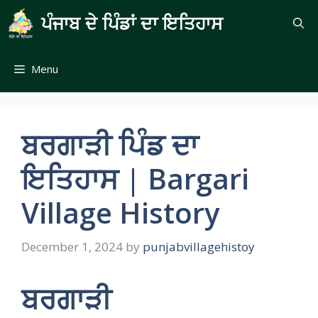
Skip
ਪੰਜਾਬ ਦੇ ਪਿੰਡਾਂ ਦਾ ਇਤਿਹਾਸ
to
content
Menu
ਬਰਗਾੜੀ ਪਿੰਡ ਦਾ
ਇਤਿਹਾਸ | Bargari
Village History
December 1, 2024
by
punjabvillagehistoy
ਬਰਗਾੜੀ