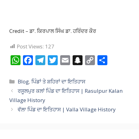
Credit – ਡਾ. ਕਿਰਪਾਲ ਸਿੰਘ ਡਾ. ਹਰਿੰਦਰ ਕੌਰ
Post Views:
127
W
F
T
T
E
S
C
S
h
ac
el
w
m
n
o
h
at
e
e
itt
ai
a
p
ar
Categories
Blog
,
ਪਿੰਡਾਂ ਤੇ ਸ਼ਹਿਰਾਂ ਦਾ ਇਤਿਹਾਸ
s
b
gr
er
l
p
y
e
ਰਸੂਲਪੁਰ ਕਲਾਂ ਪਿੰਡ ਦਾ ਇਤਿਹਾਸ | Rasulpur Kalan
A
o
a
c
Li
Village History
p
o
m
h
n
ਵੱਲਾ ਪਿੰਡ ਦਾ ਇਤਿਹਾਸ | Valla Village History
p
k
at
k