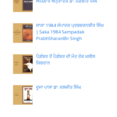
ਅਯੰਗਾਰ ਅਨੁਵਾਦਕ ਡਾ. ਜਗਬੀਰ ਸਿੰਘ
ਸਾਕਾ 1984 ਸੰਪਾਦਕ ਪ੍ਰਭਸ਼ਰਨਬੀਰ ਸਿੰਘ
| Saka 1984 Sampadak
PrabhSharanBir Singh
ਪੈਗ਼ੰਬਰ ਤੋਂ ਪੈਗ਼ੰਬਰ ਦੀ ਮੌਤ ਤੱਕ ਖ਼ਲੀਲ
ਜਿਬਰਾਨ
ਦੂਜਾ ਪਾਸਾ ਡਾ. ਦਲਜੀਤ ਸਿੰਘ