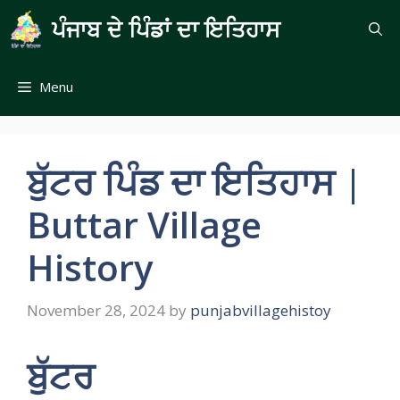
Skip
ਪੰਜਾਬ ਦੇ ਪਿੰਡਾਂ ਦਾ ਇਤਿਹਾਸ
to
content
Menu
ਬੁੱਟਰ ਪਿੰਡ ਦਾ ਇਤਿਹਾਸ |
Buttar Village
History
November 28, 2024
by
punjabvillagehistoy
ਬੁੱਟਰ