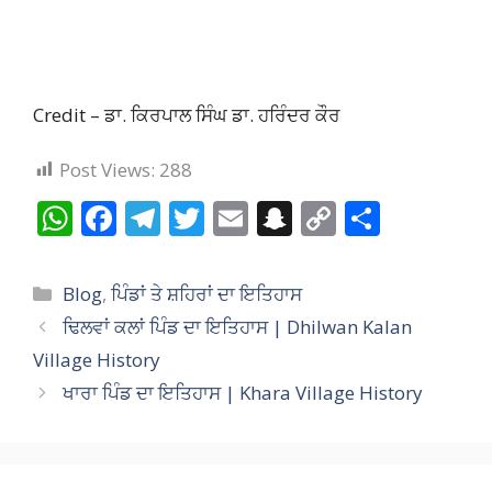
Credit – ਡਾ. ਕਿਰਪਾਲ ਸਿੰਘ ਡਾ. ਹਰਿੰਦਰ ਕੌਰ
Post Views:
288
W
F
T
T
E
S
C
S
h
ac
el
w
m
n
o
h
at
e
e
itt
ai
a
p
ar
Categories
Blog
,
ਪਿੰਡਾਂ ਤੇ ਸ਼ਹਿਰਾਂ ਦਾ ਇਤਿਹਾਸ
s
b
gr
er
l
p
y
e
ਢਿਲਵਾਂ ਕਲਾਂ ਪਿੰਡ ਦਾ ਇਤਿਹਾਸ | Dhilwan Kalan
A
o
a
c
Li
Village History
p
o
m
h
n
ਖਾਰਾ ਪਿੰਡ ਦਾ ਇਤਿਹਾਸ | Khara Village History
p
k
at
k