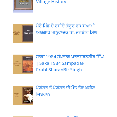
Village History
ਮੇਰੇ ਪਿੰਡ ਦੇ ਰਸੀਏ ਗੋਰੂਰ ਰਾਮਸੁਆਮੀ
ਅਯੰਗਾਰ ਅਨੁਵਾਦਕ ਡਾ. ਜਗਬੀਰ ਸਿੰਘ
ਸਾਕਾ 1984 ਸੰਪਾਦਕ ਪ੍ਰਭਸ਼ਰਨਬੀਰ ਸਿੰਘ
| Saka 1984 Sampadak
PrabhSharanBir Singh
ਪੈਗ਼ੰਬਰ ਤੋਂ ਪੈਗ਼ੰਬਰ ਦੀ ਮੌਤ ਤੱਕ ਖ਼ਲੀਲ
ਜਿਬਰਾਨ