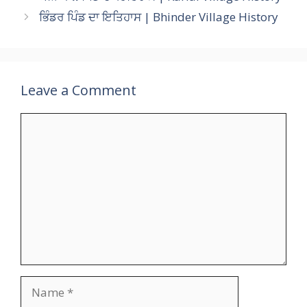
A
o
a
c
Li
ਭਿੰਡਰ ਪਿੰਡ ਦਾ ਇਤਿਹਾਸ | Bhinder Village History
p
o
m
h
n
p
k
at
k
Leave a Comment
Comment
Name