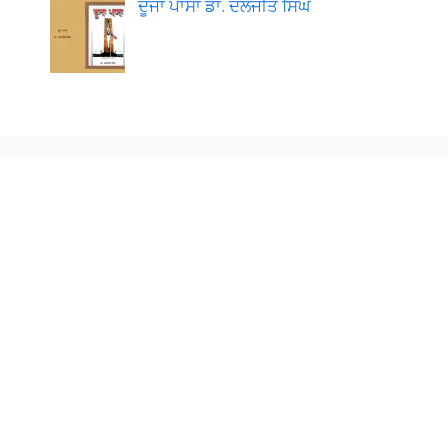
ਦੂਜਾ ਪਾਸਾ ਡਾ. ਦਲਜੀਤ ਸਿੰਘ