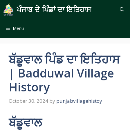
Skip
ਪੰਜਾਬ ਦੇ ਪਿੰਡਾਂ ਦਾ ਇਤਿਹਾਸ
to
content
Menu
ਬੱਡੂਵਾਲ ਪਿੰਡ ਦਾ ਇਤਿਹਾਸ
| Badduwal Village
History
October 30, 2024
by
punjabvillagehistoy
ਬੱਡੂਵਾਲ