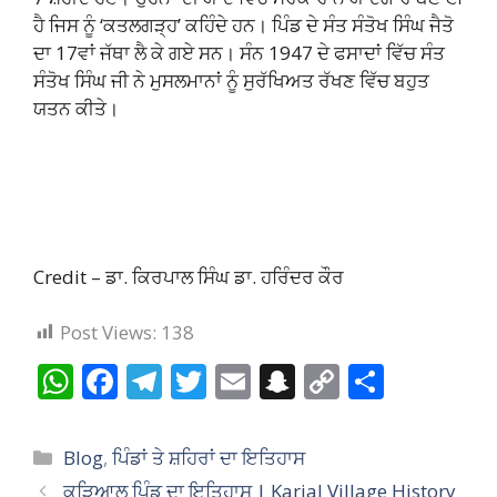
ਹੈ ਜਿਸ ਨੂੰ ‘ਕਤਲਗੜ੍ਹ’ ਕਹਿੰਦੇ ਹਨ। ਪਿੰਡ ਦੇ ਸੰਤ ਸੰਤੋਖ ਸਿੰਘ ਜੈਤੋ
ਦਾ 17ਵਾਂ ਜੱਥਾ ਲੈ ਕੇ ਗਏ ਸਨ। ਸੰਨ 1947 ਦੇ ਫਸਾਦਾਂ ਵਿੱਚ ਸੰਤ
ਸੰਤੋਖ ਸਿੰਘ ਜੀ ਨੇ ਮੁਸਲਮਾਨਾਂ ਨੂੰ ਸੁਰੱਖਿਅਤ ਰੱਖਣ ਵਿੱਚ ਬਹੁਤ
ਯਤਨ ਕੀਤੇ।
Credit – ਡਾ. ਕਿਰਪਾਲ ਸਿੰਘ ਡਾ. ਹਰਿੰਦਰ ਕੌਰ
Post Views:
138
W
F
T
T
E
S
C
S
h
ac
el
w
m
n
o
h
at
e
e
itt
ai
a
p
ar
Categories
Blog
,
ਪਿੰਡਾਂ ਤੇ ਸ਼ਹਿਰਾਂ ਦਾ ਇਤਿਹਾਸ
s
b
gr
er
l
p
y
e
ਕੜਿਆਲ ਪਿੰਡ ਦਾ ਇਤਿਹਾਸ | Karial Village History