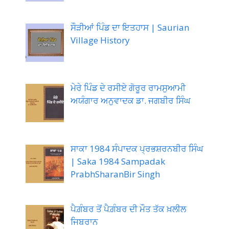
ਸੌੜੀਆਂ ਪਿੰਡ ਦਾ ਇਤਹਾਸ | Saurian
Village History
ਮੇਰੇ ਪਿੰਡ ਦੇ ਰਸੀਏ ਗੋਰੂਰ ਰਾਮਸੁਆਮੀ
ਅਯੰਗਾਰ ਅਨੁਵਾਦਕ ਡਾ. ਜਗਬੀਰ ਸਿੰਘ
ਸਾਕਾ 1984 ਸੰਪਾਦਕ ਪ੍ਰਭਸ਼ਰਨਬੀਰ ਸਿੰਘ
| Saka 1984 Sampadak
PrabhSharanBir Singh
ਪੈਗ਼ੰਬਰ ਤੋਂ ਪੈਗ਼ੰਬਰ ਦੀ ਮੌਤ ਤੱਕ ਖ਼ਲੀਲ
ਜਿਬਰਾਨ