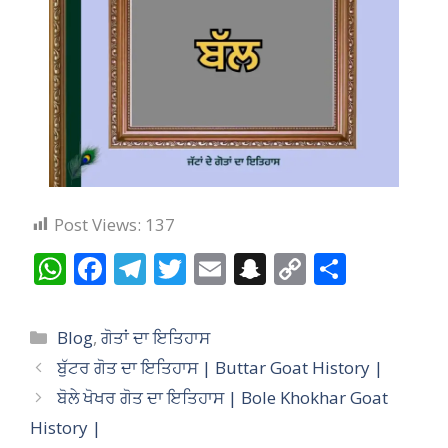
Post Views:
137
W
F
T
T
E
S
C
S
h
ac
el
w
m
n
o
h
at
e
e
itt
ai
a
p
ar
Categories
Blog
,
ਗੋਤਾਂ ਦਾ ਇਤਿਹਾਸ
s
b
gr
er
l
p
y
e
ਬੁੱਟਰ ਗੋਤ ਦਾ ਇਤਿਹਾਸ | Buttar Goat History |
A
o
a
c
Li
ਬੋਲੇ ਖੋਖਰ ਗੋਤ ਦਾ ਇਤਿਹਾਸ | Bole Khokhar Goat
p
o
m
h
n
History |