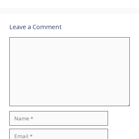
p
k
at
k
Leave a Comment
Comment
Name
Email