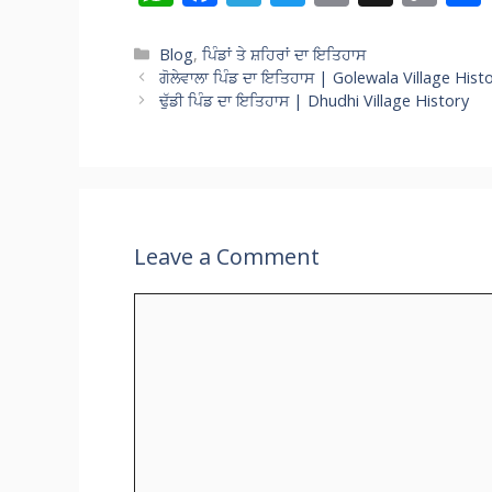
h
ac
el
w
m
n
o
at
e
e
itt
ai
a
p
Categories
Blog
,
ਪਿੰਡਾਂ ਤੇ ਸ਼ਹਿਰਾਂ ਦਾ ਇਤਿਹਾਸ
ਗੋਲੇਵਾਲਾ ਪਿੰਡ ਦਾ ਇਤਿਹਾਸ | Golewala Village Hist
s
b
gr
er
l
p
y
ਢੁੱਡੀ ਪਿੰਡ ਦਾ ਇਤਿਹਾਸ | Dhudhi Village History
A
o
a
c
Li
p
o
m
h
n
p
k
at
k
Leave a Comment
Comment