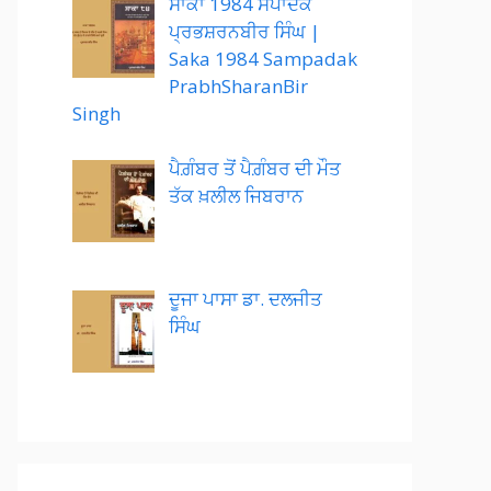
ਸਾਕਾ 1984 ਸੰਪਾਦਕ
ਪ੍ਰਭਸ਼ਰਨਬੀਰ ਸਿੰਘ |
Saka 1984 Sampadak
PrabhSharanBir
Singh
ਪੈਗ਼ੰਬਰ ਤੋਂ ਪੈਗ਼ੰਬਰ ਦੀ ਮੌਤ
ਤੱਕ ਖ਼ਲੀਲ ਜਿਬਰਾਨ
ਦੂਜਾ ਪਾਸਾ ਡਾ. ਦਲਜੀਤ
ਸਿੰਘ