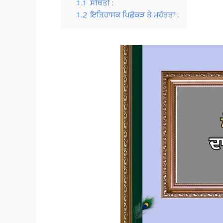
1.1
ਸਥਿਤੀ :
1.2
ਇਤਿਹਾਸਕ ਪਿਛੋਕੜ ਤੇ ਮਹੱਤਤਾ :