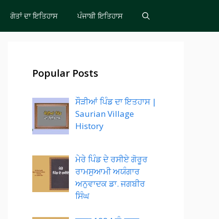
ਗੋਤਾਂ ਦਾ ਇਤਿਹਾਸ
ਪੰਜਾਬੀ ਇਤਿਹਾਸ
Popular Posts
ਸੌੜੀਆਂ ਪਿੰਡ ਦਾ ਇਤਹਾਸ |
Saurian Village
History
ਮੇਰੇ ਪਿੰਡ ਦੇ ਰਸੀਏ ਗੋਰੂਰ
ਰਾਮਸੁਆਮੀ ਅਯੰਗਾਰ
ਅਨੁਵਾਦਕ ਡਾ. ਜਗਬੀਰ
ਸਿੰਘ