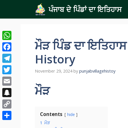
Skip
ਪੰਜਾਬ ਦੇ ਪਿੰਡਾਂ ਦਾ ਇਤਿਹਾਸ
to
content
ਮੌੜ ਪਿੰਡ ਦਾ ਇਤਿਹਾ
WhatsApp
History
Facebook
Telegram
November 29, 2024
by
punjabvillagehistoy
Twitter
ਮੌੜ
Email
Snapchat
Copy
Contents
hide
Link
1
ਮੌੜ
Share