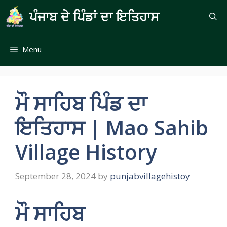
Skip
ਪੰਜਾਬ ਦੇ ਪਿੰਡਾਂ ਦਾ ਇਤਿਹਾਸ
to
content
Menu
ਮੌ ਸਾਹਿਬ ਪਿੰਡ ਦਾ
ਇਤਿਹਾਸ | Mao Sahib
Village History
September 28, 2024
by
punjabvillagehistoy
ਮੌ ਸਾਹਿਬ