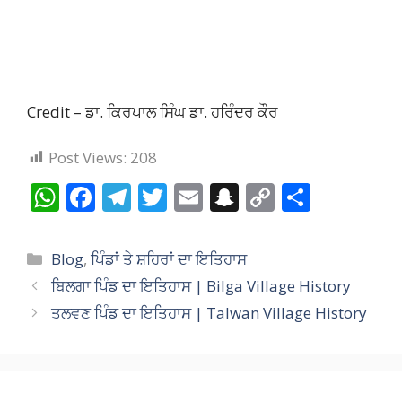
Credit – ਡਾ. ਕਿਰਪਾਲ ਸਿੰਘ ਡਾ. ਹਰਿੰਦਰ ਕੌਰ
Post Views:
208
W
F
T
T
E
S
C
S
h
ac
el
w
m
n
o
h
at
e
e
itt
ai
a
p
ar
Categories
Blog
,
ਪਿੰਡਾਂ ਤੇ ਸ਼ਹਿਰਾਂ ਦਾ ਇਤਿਹਾਸ
s
b
gr
er
l
p
y
e
ਬਿਲਗਾ ਪਿੰਡ ਦਾ ਇਤਿਹਾਸ | Bilga Village History
A
o
a
c
Li
ਤਲਵਣ ਪਿੰਡ ਦਾ ਇਤਿਹਾਸ | Talwan Village History
p
o
m
h
n
p
k
at
k