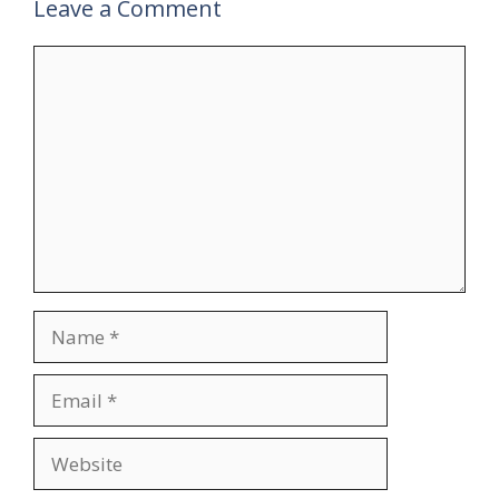
Leave a Comment
Comment
Name
Email
Website