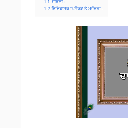
1.1
ਸਥਿਤੀ :
1.2
ਇਤਿਹਾਸਕ ਪਿਛੋਕੜ ਤੇ ਮਹੱਤਤਾ :