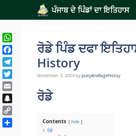
Skip
ਪੰਜਾਬ ਦੇ ਪਿੰਡਾਂ ਦਾ ਇਤਿਹਾਸ
to
content
ਰੋਡੇ ਪਿੰਡ ਦਫਾ ਇਤਿਹ
WhatsApp
History
Facebook
Telegram
November 3, 2024
by
punjabvillagehistoy
Twitter
ਰੋਡੇ
Email
Snapchat
Copy
Contents
hide
Link
1
ਰੋਡੇ
Share