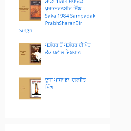
ਸਾਕਾ 1984 ਸੰਪਾਦਕ
ਪ੍ਰਭਸ਼ਰਨਬੀਰ ਸਿੰਘ |
Saka 1984 Sampadak
PrabhSharanBir
Singh
ਪੈਗ਼ੰਬਰ ਤੋਂ ਪੈਗ਼ੰਬਰ ਦੀ ਮੌਤ
ਤੱਕ ਖ਼ਲੀਲ ਜਿਬਰਾਨ
ਦੂਜਾ ਪਾਸਾ ਡਾ. ਦਲਜੀਤ
ਸਿੰਘ