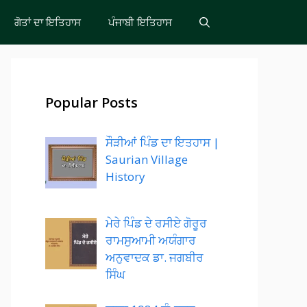
ਗੋਤਾਂ ਦਾ ਇਤਿਹਾਸ
ਪੰਜਾਬੀ ਇਤਿਹਾਸ
Popular Posts
ਸੌੜੀਆਂ ਪਿੰਡ ਦਾ ਇਤਹਾਸ |
Saurian Village
History
ਮੇਰੇ ਪਿੰਡ ਦੇ ਰਸੀਏ ਗੋਰੂਰ
ਰਾਮਸੁਆਮੀ ਅਯੰਗਾਰ
ਅਨੁਵਾਦਕ ਡਾ. ਜਗਬੀਰ
ਸਿੰਘ