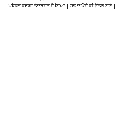
ਪਹਿਲਾ ਵਰਗਾ ਤੰਦਰੁਸਤ ਹੋ ਗਿਆ | ਸਭ ਦੇ ਪੈਸੇ ਵੀ ਉਤਰ ਗਏ |