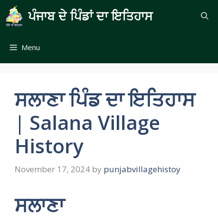
Skip
ਪੰਜਾਬ ਦੇ ਪਿੰਡਾਂ ਦਾ ਇਤਿਹਾਸ
to
content
Menu
ਸਲਾਣਾ ਪਿੰਡ ਦਾ ਇਤਿਹਾਸ
| Salana Village
History
November 17, 2024
by
punjabvillagehistoy
ਸਲਾਣਾ