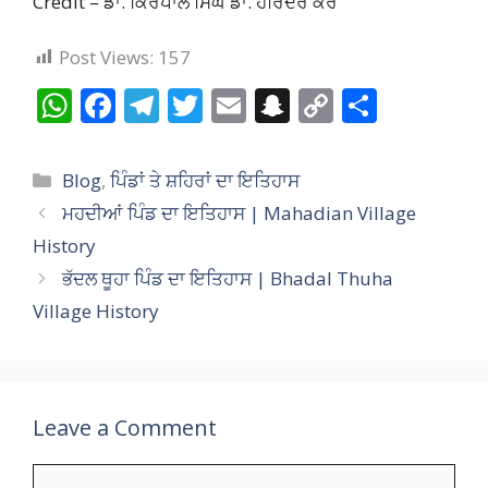
Credit – ਡਾ. ਕਿਰਪਾਲ ਸਿੰਘ ਡਾ. ਹਰਿੰਦਰ ਕੌਰ
Post Views:
157
W
F
T
T
E
S
C
S
h
ac
el
w
m
n
o
h
at
e
e
itt
ai
a
p
ar
Categories
Blog
,
ਪਿੰਡਾਂ ਤੇ ਸ਼ਹਿਰਾਂ ਦਾ ਇਤਿਹਾਸ
s
b
gr
er
l
p
y
e
ਮਹਦੀਆਂ ਪਿੰਡ ਦਾ ਇਤਿਹਾਸ | Mahadian Village
A
o
a
c
Li
History
p
o
m
h
n
ਭੱਦਲ ਥੂਹਾ ਪਿੰਡ ਦਾ ਇਤਿਹਾਸ | Bhadal Thuha
p
k
at
k
Village History
Leave a Comment
Comment