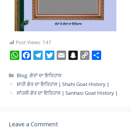
Post Views:
147
W
F
T
T
E
S
C
S
h
ac
el
w
m
n
o
h
at
e
e
itt
ai
a
p
ar
Categories
Blog
,
ਗੋਤਾਂ ਦਾ ਇਤਿਹਾਸ
s
b
gr
er
l
p
y
e
ਸ਼ਾਹੀ ਗੋਤ ਦਾ ਇਤਿਹਾਸ | Shahi Goat History |
A
o
a
c
Li
ਸਾਂਹਸੀ ਗੋਤ ਦਾ ਇਤਿਹਾਸ | Sanhasi Goat History |
p
o
m
h
n
p
k
at
k
Leave a Comment